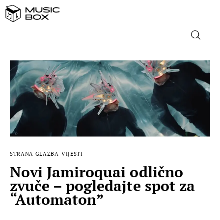
NASLOVNICA
DOMAĆA GLAZBA
STRANA GLAZBA
FILM
STRANA GLAZBA
VIJESTI
Novi Jamiroquai odlično
MUSIC BOX
zvuče – pogledajte spot za
“Automaton”