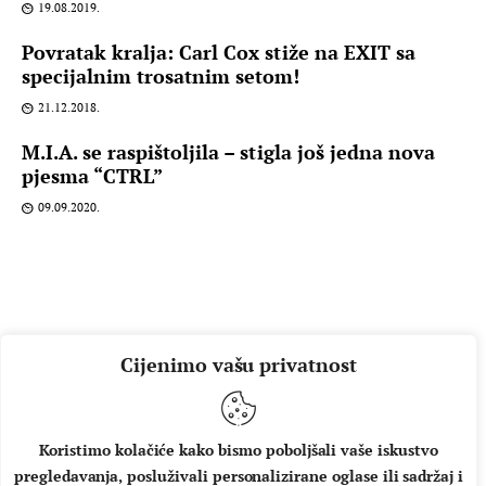
19.08.2019.
Povratak kralja: Carl Cox stiže na EXIT sa
specijalnim trosatnim setom!
21.12.2018.
M.I.A. se raspištoljila – stigla još jedna nova
pjesma “CTRL”
09.09.2020.
Cijenimo vašu privatnost
Koristimo kolačiće kako bismo poboljšali vaše iskustvo
pregledavanja, posluživali personalizirane oglase ili sadržaj i
O NAMA
IMPRESSUM
UVJETI KORIŠTENJA