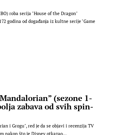
(HBO) roba serija "House of the Dragon"
172 godina od događanja iz kultne serije "Game
Mandalorian” (sezone 1-
bolja zabava od svih spin-
an i Grogu", red je da se objavi i recenzija TV
film nakon što je Disney otkazao…