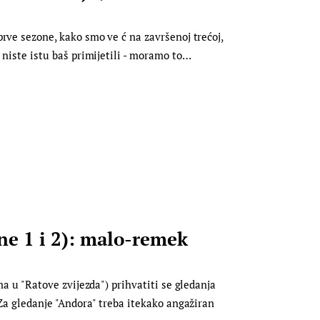
rve sezone, kako smo ve ć na završenoj trećoj,
 niste istu baš primijetili - moramo to…
e 1 i 2): malo-remek
ma u "Ratove zvijezda") prihvatiti se gledanja
 Za gledanje "Andora" treba itekako angažiran