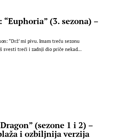
“Euphoria” (3. sezona) –
son: “Drž’ mi pivu. Imam treću sezonu
š svesti treći i zadnji dio priče nekad…
Dragon” (sezone 1 i 2) –
laža i ozbiljnija verzija