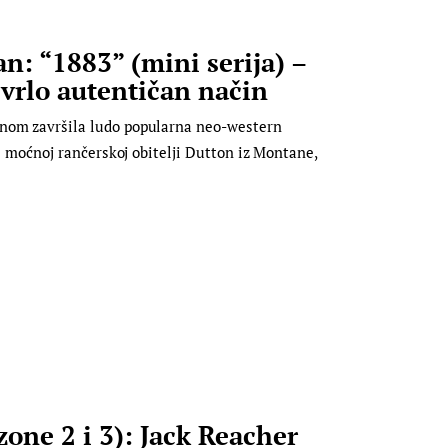
: “1883” (mini serija) –
vrlo autentičan način
onom završila ludo popularna neo-western
 i moćnoj rančerskoj obitelji Dutton iz Montane,
one 2 i 3): Jack Reacher