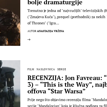
bolje dramaturgije
Trenutno je jedna od "najvrućijih" televizijskih 
("Zmajeva Kuća"), prequel (prethodnik) za nekih 
of Thrones" ("Igra…
AUTOR
ANASTAZIJA VRŽINA
FILM
NASLOVNICA
SERIJE
RECENZIJA: Jon Favreau: “
3) – “This is the Way”, naj
offova “Star Warsa”
Prije nego što objavimo recenziju filma "Mandalori
serije "Mandalorian" koja je ključna podloga za 