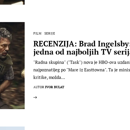
FILM
SERIJE
RECENZIJA: Brad Ingelsby:
jedna od najboljih TV seri
"Radna skupina" ("Task") nova je HBO-ova uzdanic
najpoznatijeg po "Mare iz Easttowna". Ta je minise
kritike, možda…
AUTOR
IVOR BULAT