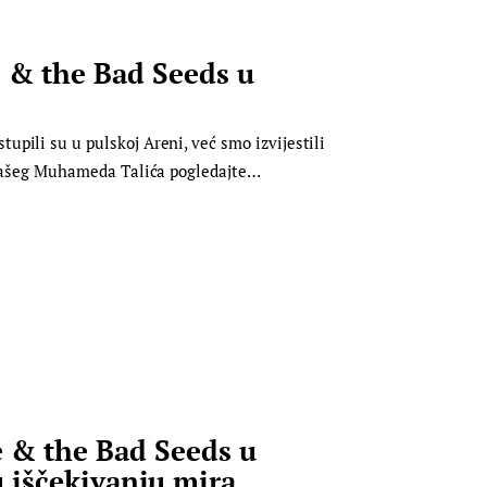
& the Bad Seeds u
pili su u pulskoj Areni, već smo izvijestili
i našeg Muhameda Talića pogledajte…
 & the Bad Seeds u
u iščekivanju mira