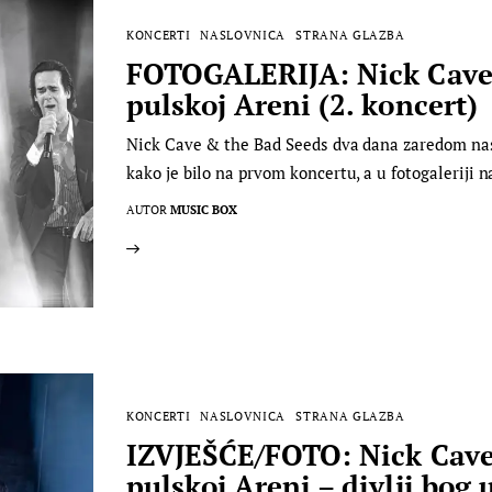
KONCERTI
NASLOVNICA
STRANA GLAZBA
FOTOGALERIJA: Nick Cave 
pulskoj Areni (2. koncert)
Nick Cave & the Bad Seeds dva dana zaredom nastu
kako je bilo na prvom koncertu, a u fotogalerij
AUTOR
MUSIC BOX
KONCERTI
NASLOVNICA
STRANA GLAZBA
IZVJEŠĆE/FOTO: Nick Cave
pulskoj Areni – divlji bog 