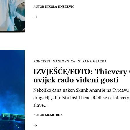
AUTOR
NIKOLA KNEŽEVIĆ
KONCERTI
NASLOVNICA
STRANA GLAZBA
IZVJEŠĆE/FOTO: Thievery 
uvijek rado viđeni gosti
Nekoliko dana nakon Skunk Anansie na Tvrđavu s
drugačiji, ali ništa lošiji bend. Radi se o Thieve
slave…
AUTOR
MUSIC BOX