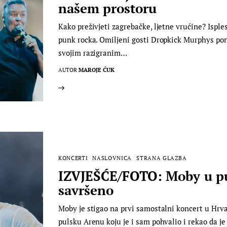
našem prostoru
Kako preživjeti zagrebačke, ljetne vrućine? Isples
punk rocka. Omiljeni gosti Dropkick Murphys po
svojim razigranim…
AUTOR
MAROJE ĆUK
KONCERTI
NASLOVNICA
STRANA GLAZBA
IZVJEŠĆE/FOTO: Moby u pul
savršeno
Moby je stigao na prvi samostalni koncert u Hrva
pulsku Arenu koju je i sam pohvalio i rekao da je