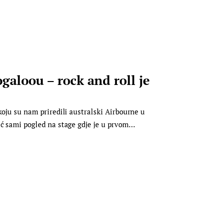
aloou – rock and roll je
koju su nam priredili australski Airbourne u
eć sami pogled na stage gdje je u prvom…