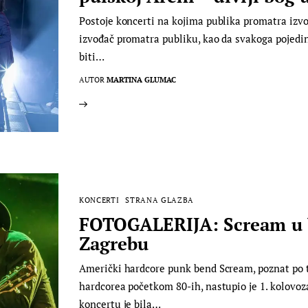
Postoje koncerti na kojima publika promatra izvođ
izvođač promatra publiku, kao da svakoga pojedi
biti…
AUTOR
MARTINA GLUMAC
KONCERTI
STRANA GLAZBA
FOTOGALERIJA: Scream u V
Zagrebu
Američki hardcore punk bend Scream, poznat po t
hardcorea početkom 80-ih, nastupio je 1. kolovoz
koncertu je bila…