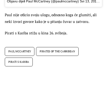
Objavu dijeli Paul McCartney (@paulmccartney)
Svi 13, 2017 u 11:18 PDT
Paul nije otkrio svoju ulogu, odnosno koga će glumiti, ali 
neki izvori govore kako je u pitanju čuvar u zatvoru.
Pirati s Kariba stižu u kina 26. svibnja.
PAUL MCCARTNEY
PIRATES OF THE CARRIBEAN
PIRATI S KARIBA