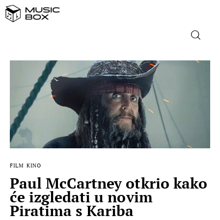
NASLOVNICA
DOMAĆA GLAZBA
STRANA GLAZBA
FILM
FILM
KINO
MUSIC BOX
Paul McCartney otkrio kako
će izgledati u novim
Piratima s Kariba