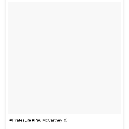
#PiratesLife #PaulMcCartney ☠️