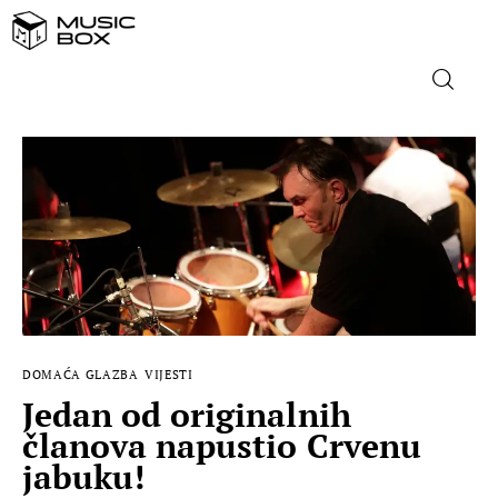
NASLOVNICA
DOMAĆA GLAZBA
STRANA GLAZBA
FILM
DOMAĆA GLAZBA
VIJESTI
MUSIC BOX
Jedan od originalnih
članova napustio Crvenu
jabuku!