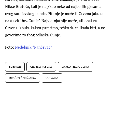
Nikše Bratoša, koji je napisao neke od najboljih pjesama 
ovog sarajevskog benda. Pitanje je može li Crvena jabuka 
nastaviti bez Cunje? Najvjerojatnije može, ali onakva 
Crvena jabuka kakvu pamtimo, teško da će ikada biti, a ne 
govorimo to zbog odlaska Cunje.
Foto: 
Nedeljnik “Pančevac”
BUBNJAR
CRVENA JABUKA
DARKO JELČIĆ CUNJA
DRAŽEN ŽERIĆ ŽERA
ODLAZAK