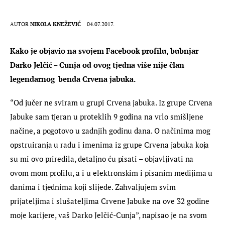
AUTOR
NIKOLA KNEŽEVIĆ
04.07.2017.
Kako je objavio na svojem Facebook profilu, bubnjar 
Darko Jelčić – Cunja od ovog tjedna više nije član 
legendarnog  benda Crvena jabuka.
“Od jučer ne sviram u grupi Crvena jabuka. Iz grupe Crvena 
Jabuke sam tjeran u proteklih 9 godina na vrlo smišljene 
načine, a pogotovo u zadnjih godinu dana. O načinima mog 
opstruiranja u radu i imenima iz grupe Crvena jabuka koja 
su mi ovo priredila, detaljno ću pisati – objavljivati na 
ovom mom profilu, a i u elektronskim i pisanim medijima u 
danima i tjednima koji slijede. Zahvaljujem svim 
prijateljima i slušateljima Crvene Jabuke na ove 32 godine 
moje karijere, vaš Darko Jelčić-Cunja”, napisao je na svom 