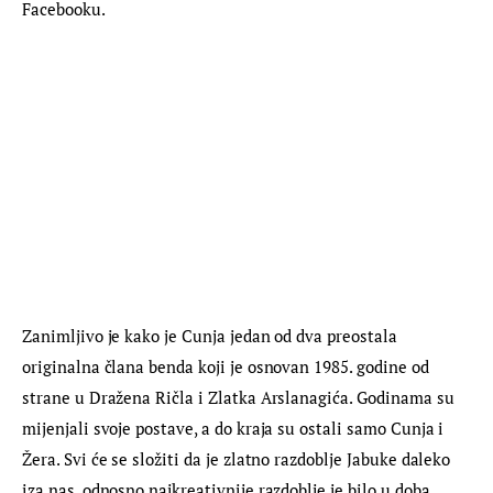
Facebooku.
Zanimljivo je kako je Cunja jedan od dva preostala 
originalna člana benda koji je osnovan 1985. godine od 
strane u Dražena Ričla i Zlatka Arslanagića. Godinama su 
mijenjali svoje postave, a do kraja su ostali samo Cunja i 
Žera. Svi će se složiti da je zlatno razdoblje Jabuke daleko 
iza nas, odnosno najkreativnije razdoblje je bilo u doba 