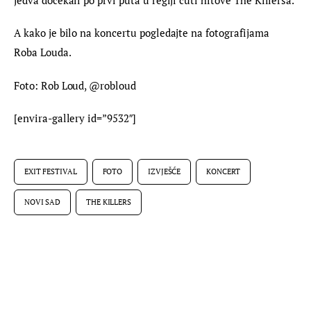
A kako je bilo na koncertu pogledajte na fotografijama 
Roba Louda.
Foto: Rob Loud, @robloud
[envira-gallery id=”9532″]
EXIT FESTIVAL
FOTO
IZVJEŠĆE
KONCERT
NOVI SAD
THE KILLERS