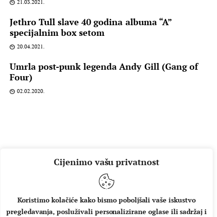
21.03.2021.
Jethro Tull slave 40 godina albuma “A”
specijalnim box setom
20.04.2021.
Umrla post-punk legenda Andy Gill (Gang of
Four)
02.02.2020.
Cijenimo vašu privatnost
Koristimo kolačiće kako bismo poboljšali vaše iskustvo
pregledavanja, posluživali personalizirane oglase ili sadržaj i
O NAMA
IMPRESSUM
UVJETI KORIŠTENJA