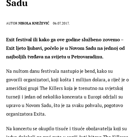
Sadu
AUTOR
NIKOLA KNEŽEVIĆ
06.07.2017.
Exit festival ili kako ga ove godine službeno zovemo – 
Exit ljeto ljubavi, počelo je u Novom Sadu na jednoj od 
najboljih tvrđava na svijetu u Petrovaradinu.
Na nultom danu festivala nastupio je bend, kako su 
govorili organizatori, koji košta 1 milijun dolara, a riječ je o 
američkoj grupi The Killers koja je trenutno na svjetskoj 
turneji i jedan od nekoliko koncerata u Europi održali su 
upravo u Novom Sadu, što je za svaku pohvalu, pogotovo 
organizatora Exita.
Na koncertu se okupilo tisuće i tisuće obožavatelja koji su 
jedva dočekali po prvi puta u regiji čuti hitove The Killersa.