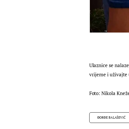
Ulaznice se nalaze
vrijeme i uživajte 
Foto: Nikola Knež
ĐORĐE BALAŠEVIĆ