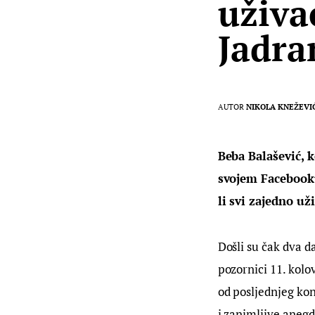
uživa
Jadra
AUTOR
NIKOLA KNEŽEVI
Beba Balašević, k
svojem Facebooku
li svi zajedno už
Došli su čak dva d
pozornici 11. kolo
od posljednjeg kon
i zanimljive anegd