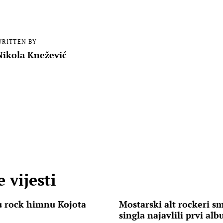
RITTEN BY
Nikola Knežević
 vijesti
u rock himnu Kojota
Mostarski alt rockeri s
singla najavlili prvi al