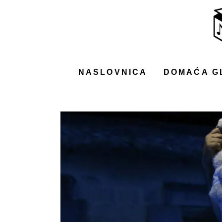
NASLOVNICA
DOMAĆA GLAZBA
STRANA GLAZBA
NASLOVNICA
DOMAĆA G
FILM
MUSIC BOX