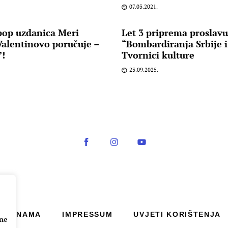
07.03.2021.
pop uzdanica Meri
Let 3 priprema proslav
Valentinovo poručuje –
“Bombardiranja Srbije i
”!
Tvornici kulture
23.09.2025.
O NAMA
IMPRESSUM
UVJETI KORIŠTENJA
ane