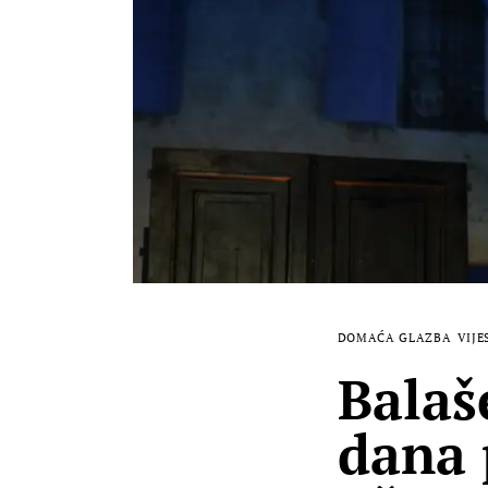
DOMAĆA GLAZBA
VIJE
Balaš
dana 