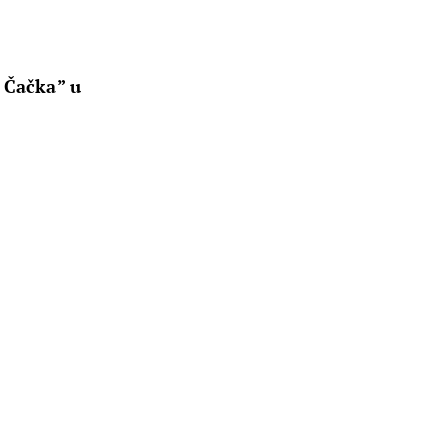
u
 Čačka” u