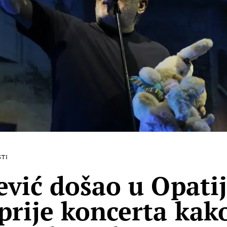
STI
ević došao u Opati
prije koncerta kako