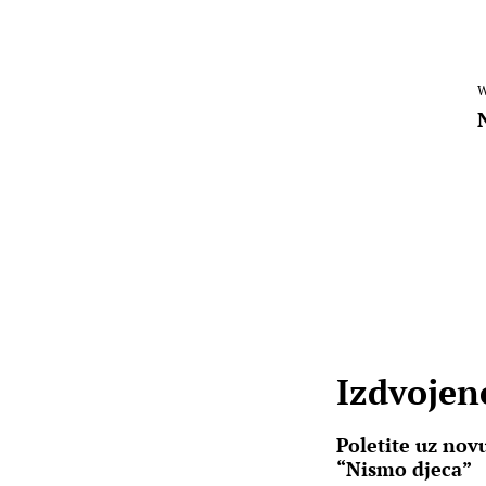
W
Izdvojene
Poletite uz nov
“Nismo djeca”