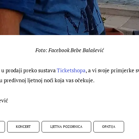
Foto: Facebook Bebe Balašević
 u prodaji preko sustava
Ticketshopa
, a vi svoje primjerke 
u predivnoj ljetnoj noći koja vas očekuje.
ević
KONCERT
LJETNA POZORNICA
OPATIJA