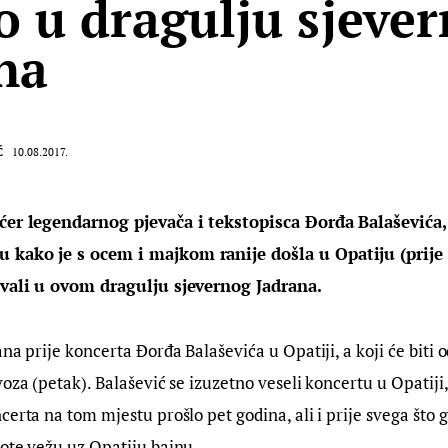
o u dragulju sjeve
na
Ć
10.08.2017.
ćer legendarnog pjevača i tekstopisca Đorđa Balaševića, 
 kako je s ocem i majkom ranije došla u Opatiju (prije 
ivali u ovom dragulju sjevernog Jadrana.
ana prije koncerta Đorđa Balaševića u Opatiji, a koji će biti 
voza (petak). Balašević se izuzetno veseli koncertu u Opatiji,
certa na tom mjestu prošlo pet godina, ali i prije svega što
ote vežu uz Opatiju bajnu.