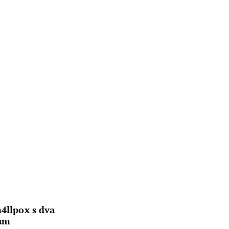
m4llpox s dva
bum