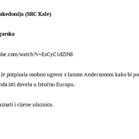
Makedonija (SRC Kale)
ugarska
tube.com/watch?v=EsCyC1dZiN8
 je potpisala osobno ugovor s Ianom Andersonom kako bi p
nda isti dovela u Istočnu Europu.
aznati i cijene ulaznica.