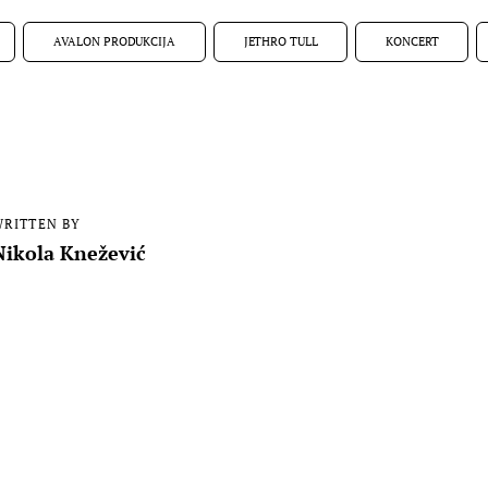
AVALON PRODUKCIJA
JETHRO TULL
KONCERT
RITTEN BY
Nikola Knežević