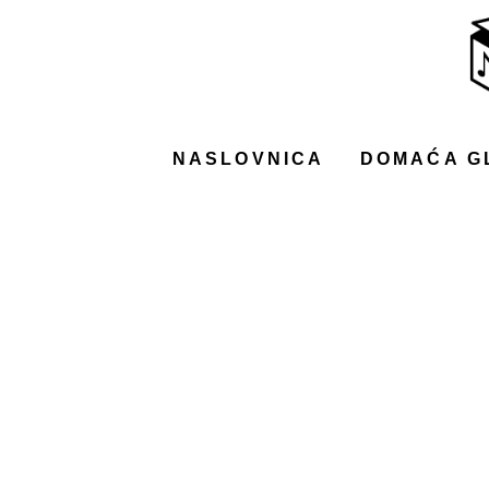
NASLOVNICA
DOMAĆA GLAZBA
STRANA GLAZBA
NASLOVNICA
DOMAĆA G
FILM
MUSIC BOX