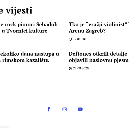
 vijesti
e rock pioniri Sebadoh
Tko je “vražji violinist” 
t u Tvornici kulture
Arenu Zagreb?
17.05.2018.
ekoliko dana nastupa u
Deftones otkrili detalj
 rimskom kazalištu
objavili naslovnu pjes
22.08.2020.