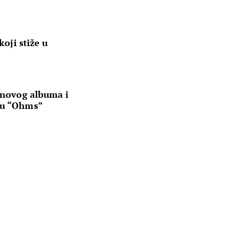
koji stiže u
e novog albuma i
mu “Ohms”