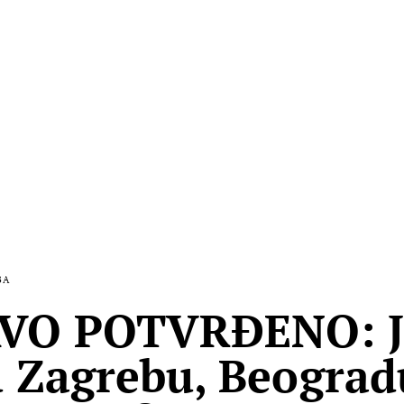
BA
VO POTVRĐENO: J
u Zagrebu, Beograd