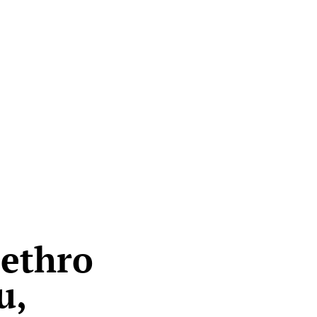
ethro
u,