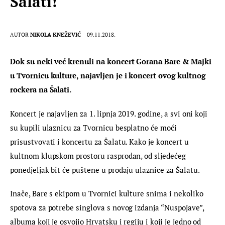
Šalati!
AUTOR
NIKOLA KNEŽEVIĆ
09.11.2018.
Dok su neki već krenuli na koncert Gorana Bare & Majki 
u Tvornicu kulture, najavljen je i koncert ovog kultnog 
rockera na Šalati.
Koncert je najavljen za 1. lipnja 2019. godine, a svi oni koji 
su kupili ulaznicu za Tvornicu besplatno će moći 
prisustvovati i koncertu za Šalatu. Kako je koncert u 
kultnom klupskom prostoru rasprodan, od sljedećeg 
ponedjeljak bit će puštene u prodaju ulaznice za Šalatu.
Inače, Bare s ekipom u Tvornici kulture snima i nekoliko 
spotova za potrebe singlova s novog izdanja “Nuspojave”, 
albuma koji je osvojio Hrvatsku i regiju i koji je jedno od 