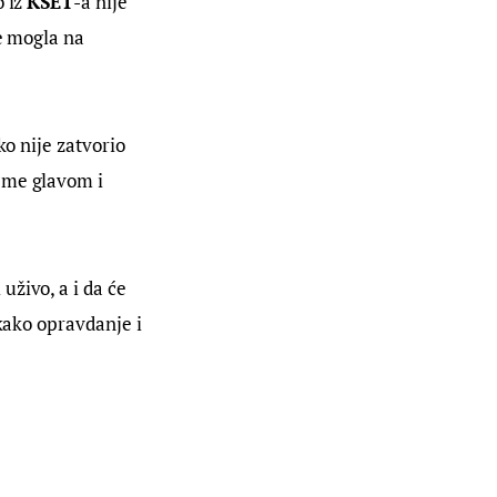
 iz 
KSET
-a nije 
e mogla na 
ko nije zatvorio 
eme glavom i 
uživo, a i da će 
kako opravdanje i 