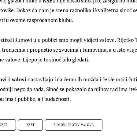
oj glazbi i nitko u 
KSET
 nije došao slučajno, zasigurno nitko
štoviše. Dokaz da nam je scena raznolika i kvalitetna sinoć s
djeti u ovome rasprodanom klubu.
tizali šumovi u u publici smo mogli vidjeti valove. Rijetko ‘
trenucima i prepustio se zvucima i šumovima, a u isto vrij
e valove. Lijepo je to sinoć bilo gledati.
vi i valovi
 nastavljaju i da ćemo ih možda i češće moći čuti 
plodniji nego do sada. Sinoć se pokazalo da njihov rad ima ite
u ima i publike, a i budućnosti.
CERT
KSET
ŠUMOVI PROTIV VALOVA