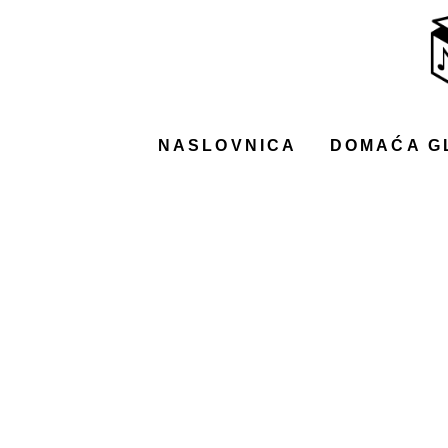
NASLOVNICA
DOMAĆA GLAZBA
STRANA GLAZBA
NASLOVNICA
DOMAĆA G
FILM
MUSIC BOX