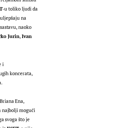
T
-u toliko ljudi da 
uljepšaju na 
sastavu, naoko 
rko Jurin
, 
Ivan 
 i 
ugih koncerata, 
a.
Briana Ena, 
 najbolji mogući 
a svoga što je 