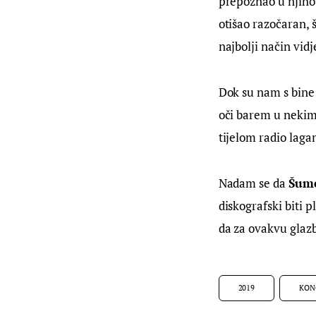
prepoznao u njihov
otišao razočaran, 
najbolji način vi
Dok su nam s bine s
oči barem u nekim 
tijelom radio lagan
Nadam se da 
Šumo
diskografski biti 
da za ovakvu glazb
2019
KON