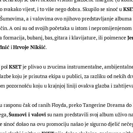
 svakako vijest, i to više nego dobra. Skupilo se sinoć u 
KSE
 Šumovima, a i valovima ovo njihovo predstavljanje albuma 
čin. A oni su od svojih početaka u istom i nepromijenjenom 
formacija, bubanj, bas, gitara i klavijature, ili poimence 
Je
dnić 
i 
Hrvoje Nikšić
.
 pol 
KSET
 je plivao u zvucima instrumentalne, ambijentalne
azbe koju je prisutna ekipa u publici, za razliku od nekih dr
om pozornošću koju u krajnjoj liniji ovakva glazba i zahtijev
 u rasponu čak od ranih Floyda, preko Tangerine Dreama do 
ega, 
Šumovi i valovi
 su nam predstavili svoj album uživo na
je sinoć došao na ovu promociju našao je sigurno djelić nečeg