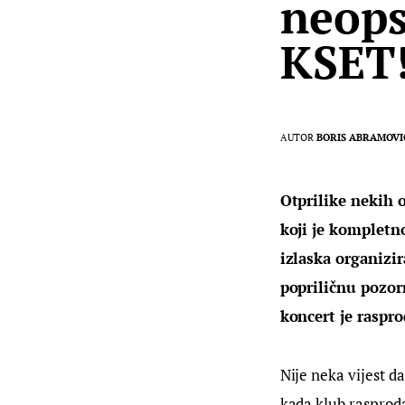
neops
KSET
AUTOR
BORIS ABRAMOVI
Otprilike nekih 
koji je kompletn
izlaska organizir
popriličnu pozorn
koncert je raspro
Nije neka vijest d
kada klub rasprod