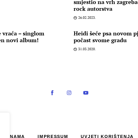
smjestio na vrh zagrebač
rock autorstva
26.02.2023.
 vraća – singlom
Heidi šeće psa novom 
jen novi album!
počast svome gradu
31.03.2020.
O NAMA
IMPRESSUM
UVJETI KORIŠTENJA