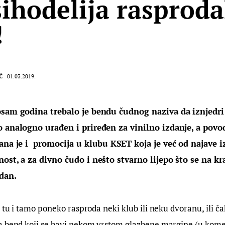
ihodelija rasproda
!
Ć
01.03.2019.
osam godina trebalo je bendu čudnog naziva da iznjedri
o analogno urađen i priređen za vinilno izdanje, a pov
ana je i  promocija u klubu KSET koja je već od najave i
ost, a za divno čudo i nešto stvarno lijepo što se na kr
dan.
a tu i tamo poneko rasproda neki klub ili neku dvoranu, ili ča
a bend koji se bavi nekom vrstom glazbene margine (u kome