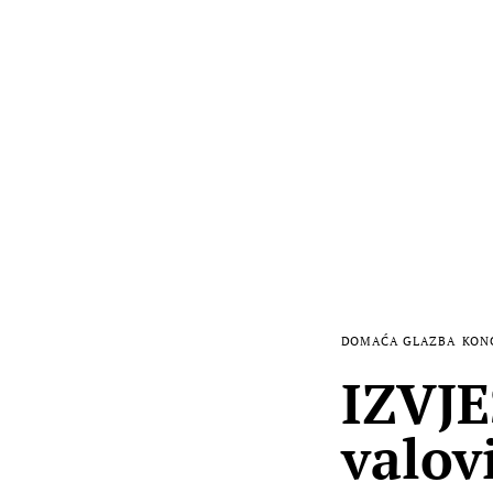
DOMAĆA GLAZBA
KON
IZVJE
valovi