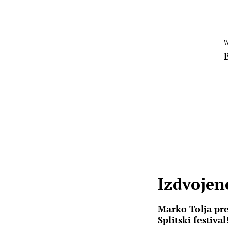
W
Izdvojene
Marko Tolja pr
Splitski festival