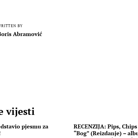
RITTEN BY
Boris Abramović
 vijesti
edstavio pjesmu za
RECENZIJA: Pips, Chips
!
“Bog” (Reizdanje) – alb