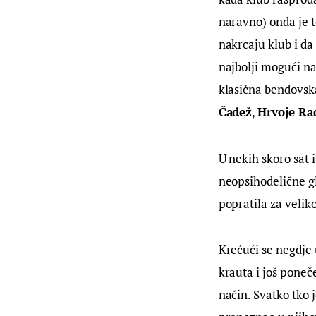
naravno) onda je to
nakrcaju klub i da
najbolji mogući na
klasična bendovska 
Čadež
, 
Hrvoje Ra
U nekih skoro sat i
neopsihodelične gl
popratila za velik
Krećući se negdje
krauta i još poneč
način. Svatko tko 