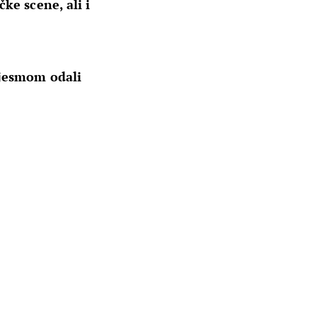
ke scene, ali i
pjesmom odali