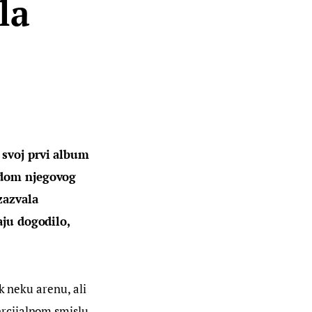
la
 svoj prvi album 
odom njegovog 
zazvala 
aju dogodilo, 
k neku arenu, ali 
rcijalnom smislu 