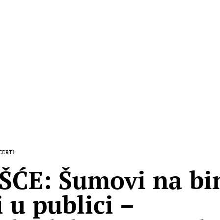
CERTI
ŠĆE: Šumovi na bin
 u publici –