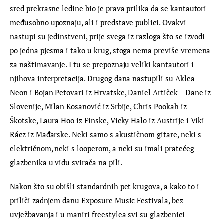
sred prekrasne ledine bio je prava prilika da se kantautori 
međusobno upoznaju, ali i predstave publici. Ovakvi 
nastupi su jedinstveni, prije svega iz razloga što se izvodi 
po jedna pjesma i tako u krug, stoga nema previše vremena 
za naštimavanje. I tu se prepoznaju veliki kantautori i 
njihova interpretacija. Drugog dana nastupili su Aklea 
Neon i Bojan Petovari iz Hrvatske, Daniel Artiček – Dane iz 
Slovenije, Milan Kosanović iz Srbije, Chris Pookah iz 
Škotske, Laura Hoo iz Finske, Vicky Halo iz Austrije i Viki 
Rácz iz Mađarske. Neki samo s akustičnom gitare, neki s 
električnom, neki s looperom, a neki su imali pratećeg 
glazbenika u vidu svirača na pili.
Nakon što su obišli standardnih pet krugova, a kako to i 
priliči zadnjem danu Exposure Music Festivala, bez 
uvježbavanja i u maniri freestylea svi su glazbenici 