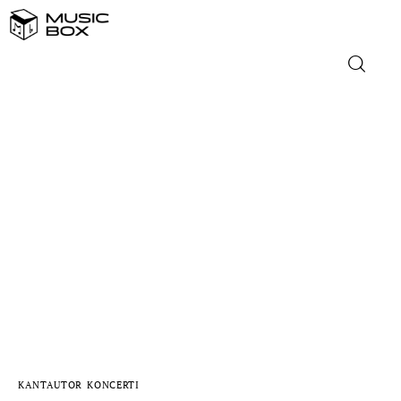
NASLOVNICA
DOMAĆA GLAZBA
STRANA GLAZBA
FILM
MUSIC BOX
KANTAUTOR
KONCERTI