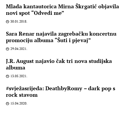
Mlada kantautorica Mirna Škrgatić objavila
novi spot “Odvedi me”
30.01.2018.
Sara Renar najavila zagrebačku koncertnu
promociju albuma “Šuti i pjevaj”
29.04.2021.
J.R. August najavio čak tri nova studijska
albuma
13.05.2021.
#svježasrijeda: DeathbyRomy – dark pop s
rock stavom
15.04.2020.