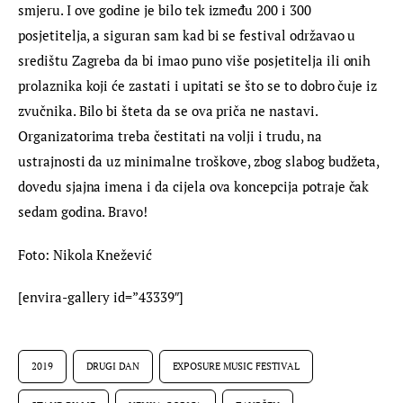
smjeru. I ove godine je bilo tek između 200 i 300 
posjetitelja, a siguran sam kad bi se festival održavao u 
središtu Zagreba da bi imao puno više posjetitelja ili onih 
prolaznika koji će zastati i upitati se što se to dobro čuje iz 
zvučnika. Bilo bi šteta da se ova priča ne nastavi. 
Organizatorima treba čestitati na volji i trudu, na 
ustrajnosti da uz minimalne troškove, zbog slabog budžeta, 
dovedu sjajna imena i da cijela ova koncepcija potraje čak 
sedam godina. Bravo!
Foto: Nikola Knežević
[envira-gallery id=”43339″]
2019
DRUGI DAN
EXPOSURE MUSIC FESTIVAL