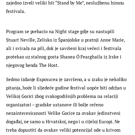
zajedno izveli veliki hit “Stand by Me”, neslužbenu himnu 
festivala.
Program se prebacio na Night stage gdje su nastupili 
Stuart Neville, Zelisko iz Španjolske u pratnji Anne Marie, 
ali i svirača na pili, dok je savršeni kraj večeri i festivala 
protekao uz stalnog gosta Shanea Ó Fearghaila iz Irske i 
njegovog benda The Host.
Sedmo izdanje Exposurea je završeno, a u zraku je nekoliko 
pitanja, hoće li sljedeće godine festival uopće biti održan u 
Velikoj Gorici zbog svakogodišnjih problema na relaciji 
organizatori – gradske ustanove ili bolje rečeno 
nezainteresiranosti Velike Gorice za ovakav jedinstveni 
događaj, ne samo u Hrvatskoj, nego i u cijeloj Europi. Ne 
treba dopustiti da ovakav veliki potencijal ode u krivom 