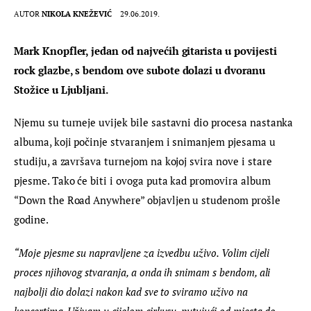
AUTOR
NIKOLA KNEŽEVIĆ
29.06.2019.
Mark Knopfler, jedan od najvećih gitarista u povijesti 
rock glazbe, s bendom ove subote dolazi u dvoranu 
Stožice u Ljubljani.
Njemu su turneje uvijek bile sastavni dio procesa nastanka 
albuma, koji počinje stvaranjem i snimanjem pjesama u 
studiju, a završava turnejom na kojoj svira nove i stare 
pjesme. Tako će biti i ovoga puta kad promovira album 
“Down the Road Anywhere” objavljen u studenom prošle 
godine.
“Moje pjesme su napravljene za izvedbu uživo. Volim cijeli 
proces njihovog stvaranja, a onda ih snimam s bendom, ali 
najbolji dio dolazi nakon kad sve to sviramo uživo na 
koncertima. Uživam u cijelom cirkusu, putujući od mjesta do 