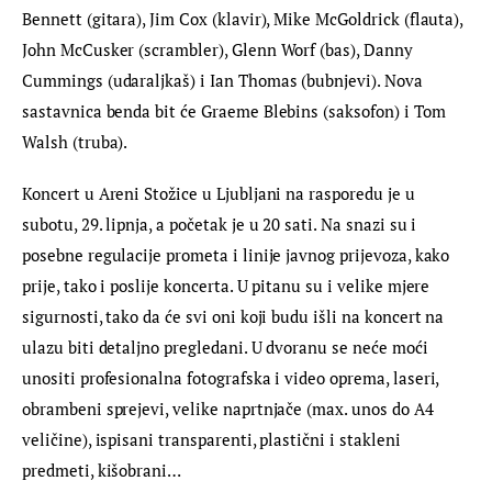
Bennett (gitara), Jim Cox (klavir), Mike McGoldrick (flauta), 
John McCusker (scrambler), Glenn Worf (bas), Danny 
Cummings (udaraljkaš) i Ian Thomas (bubnjevi). Nova 
sastavnica benda bit će Graeme Blebins (saksofon) i Tom 
Walsh (truba).
Koncert u Areni Stožice u Ljubljani na rasporedu je u 
subotu, 29. lipnja, a početak je u 20 sati. Na snazi su i 
posebne regulacije prometa i linije javnog prijevoza, kako 
prije, tako i poslije koncerta. U pitanu su i velike mjere 
sigurnosti, tako da će svi oni koji budu išli na koncert na 
ulazu biti detaljno pregledani. U dvoranu se neće moći 
unositi profesionalna fotografska i video oprema, laseri, 
obrambeni sprejevi, velike naprtnjače (max. unos do A4 
veličine), ispisani transparenti, plastični i stakleni 
predmeti, kišobrani…