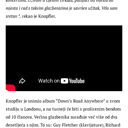
mjesta i rad s takvim glazbenicima je savršen užitak. Vrlo sam 
sretan ”,
 rekao je Knopfler.
Knopfler je snimio album “Down’s Road Anywhere” u svom 
studiju u Londonu, a na turneji će biti s proširenim bendom 
od 10 članova. Većina glazbenika surađuje već više od dva 
desetljeća s njim. To su: Guy Fletcher (klavijature), Richard 