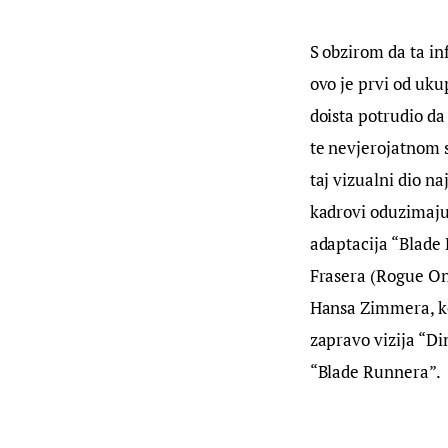
S obzirom da ta inf
ovo je prvi od uku
doista potrudio da
te nevjerojatnom s
taj vizualni dio n
kadrovi oduzimaju 
adaptacija “Blade 
Frasera (Rogue On
Hansa Zimmera, koj
zapravo vizija “Di
“Blade Runnera”.