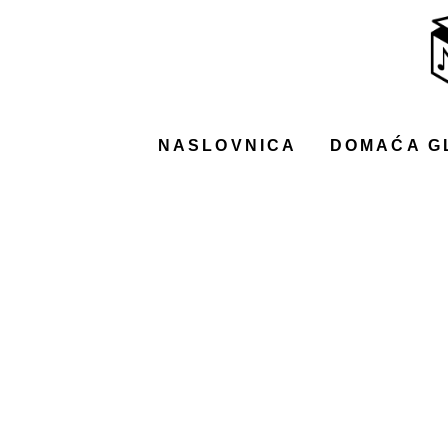
NASLOVNICA
DOMAĆA GLAZBA
STRANA GLAZBA
NASLOVNICA
DOMAĆA G
FILM
MUSIC BOX