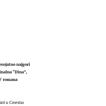
erojatno najgori 
inalna “Dina”, 
SF romana 
ati u Cinestar 