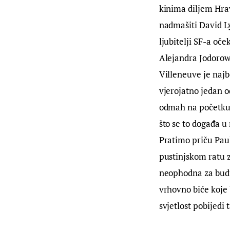
kinima diljem Hravt
nadmašiti David Ly
ljubitelji SF-a oč
Alejandra Jodorowo
Villeneuve je najb
vjerojatno jedan od
odmah na početku j
što se to događa u 
Pratimo priču Paul
pustinjskom ratu z
neophodna za buduć
vrhovno biće koje 
svjetlost pobijedi