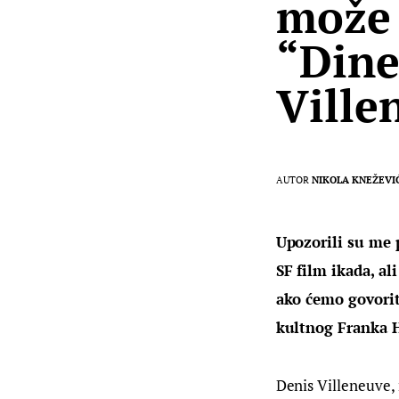
može 
“Dine
Ville
AUTOR
NIKOLA KNEŽEVI
Upozorili su me p
SF film ikada, al
ako ćemo govoriti
kultnog Franka H
Denis Villeneuve, 