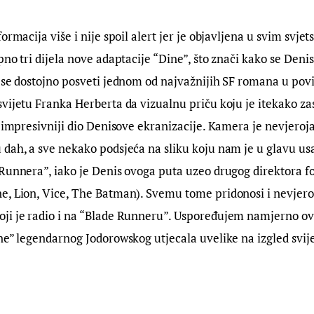
ormacija više i nije spoil alert jer je objavljena u svim svje
pno tri dijela nove adaptacije “Dine”, što znači kako se Deni
 se dostojno posveti jednom od najvažnijih SF romana u povi
vijetu Franka Herberta da vizualnu priču koju je itekako zas
ajimpresivniji dio Denisove ekranizacije. Kamera je nevjerojat
dah, a sve nekako podsjeća na sliku koju nam je u glavu us
Runnera”, iako je Denis ovoga puta uzeo drugog direktora fo
e, Lion, Vice, The Batman). Svemu tome pridonosi i nevjero
i je radio i na “Blade Runneru”. Uspoređujem namjerno ova 
ne” legendarnog Jodorowskog utjecala uvelike na izgled svije