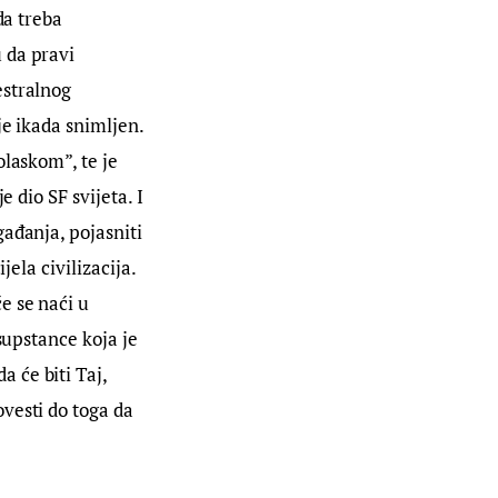
da treba 
 da pravi 
stralnog 
je ikada snimljen. 
laskom”, te je 
 dio SF svijeta. I 
ađanja, pojasniti 
ela civilizacija. 
e se naći u 
supstance koja je 
 će biti Taj, 
vesti do toga da 