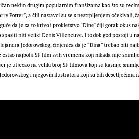
 sličan nekim drugim popularnim franšizama kao što su reci
rry Potter”, a čiji nastavci su se s nestrpljenjem očekivali, č
oguće da je za to krivo i prokletstvo “Dine” čiji gorak okus n
spasiti niti veliki Denis Villeneuve. I to dok god postoji u n
lejandra Jodorowskog, činjenica da je “Dina” trebao biti najbo
ostao najbolji SF film svih vremena koji nikada nije snimljen
jer je utjecao na veliki broj SF filmova koji su kasnije snimlje
 Jodorowskog i njegovih ilustratora koji su bili desetljećima i