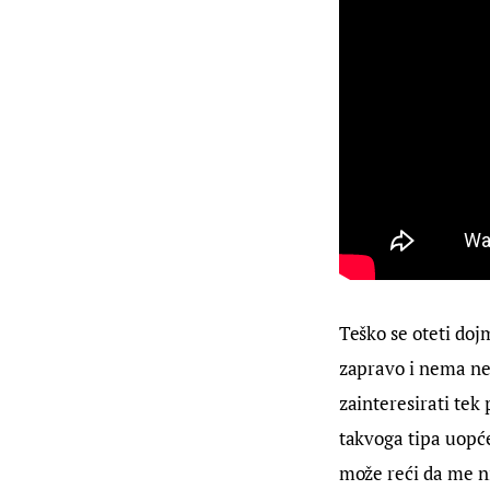
Teško se oteti doj
zapravo i nema nek
zainteresirati tek
takvoga tipa uopće
može reći da me ni