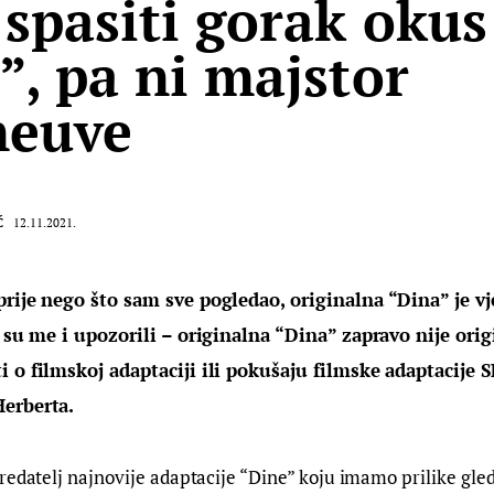
spasiti gorak okus
”, pa ni majstor
neuve
Ć
12.11.2021.
rije nego što sam sve pogledao, originalna “Dina” je vj
i su me i upozorili – originalna “Dina” zapravo nije orig
 o filmskoj adaptaciji ili pokušaju filmske adaptacije 
erberta.
redatelj najnovije adaptacije “Dine” koju imamo prilike gled