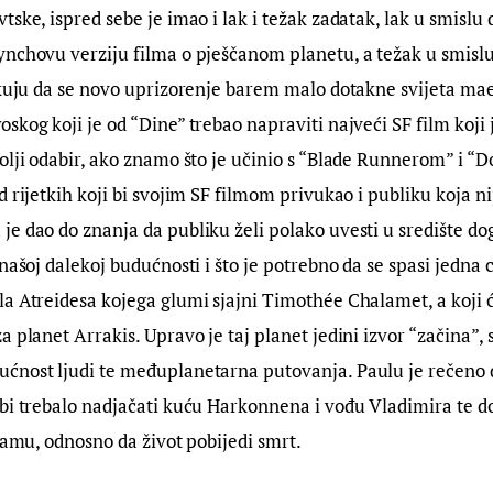
ske, ispred sebe je imao i lak i težak zadatak, lak u smislu 
nchovu verziju filma o pješčanom planetu, a težak u smislu
ekuju da se novo uprizorenje barem malo dotakne svijeta mae
skog koji je od “Dine” trebao napraviti najveći SF film koji 
olji odabir, ako znamo što je učinio s “Blade Runnerom” i “Do
 rijetkih koji bi svojim SF filmom privukao i publiku koja nije
e dao do znanja da publiku želi polako uvesti u središte dog
našoj dalekoj budućnosti i što je potrebno da se spasi jedna cij
a Atreidesa kojega glumi sjajni Timothée Chalamet, a koji ć
a planet Arrakis. Upravo je taj planet jedini izvor “začina”, 
nost ljudi te međuplanetarna putovanja. Paulu je rečeno da
bi trebalo nadjačati kuću Harkonnena i vođu Vladimira te do
 tamu, odnosno da život pobijedi smrt.