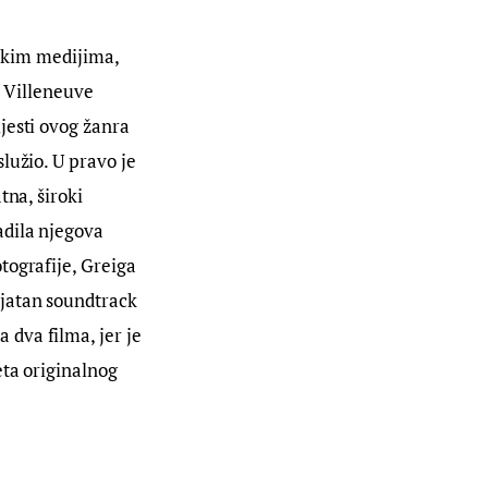
tskim medijima, 
s Villeneuve 
jesti ovog žanra 
lužio. U pravo je 
na, široki 
adila njegova 
tografije, Greiga 
jatan soundtrack 
dva filma, jer je 
ta originalnog 