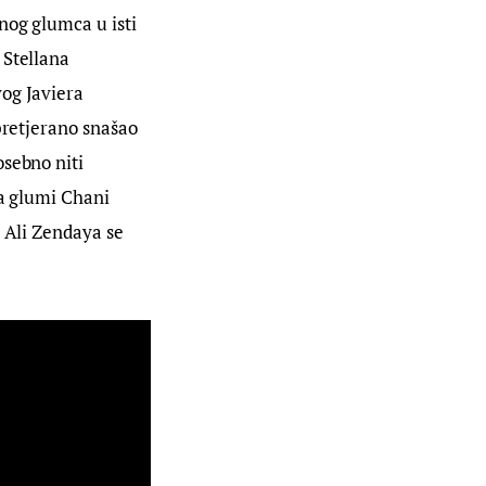
nog glumca u isti 
 Stellana 
og Javiera 
pretjerano snašao 
sebno niti 
ja glumi Chani 
 Ali Zendaya se 