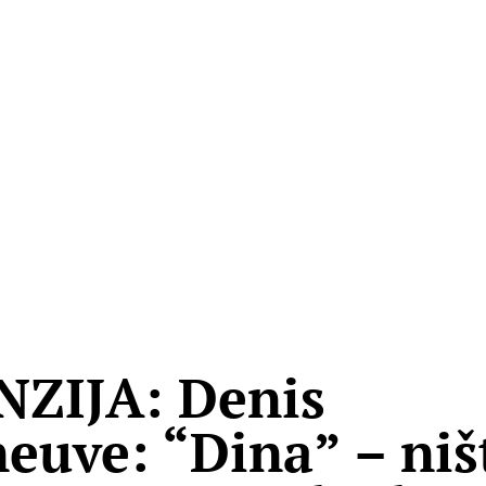
ZIJA: Denis
neuve: “Dina” – niš