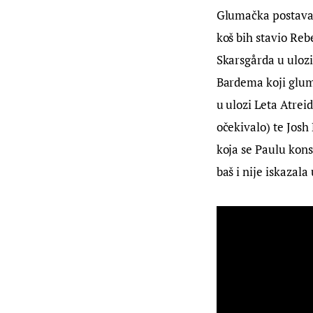
Glumačka postava i
koš bih stavio Reb
Skarsgårda u ulozi
Bardema koji glumi
u ulozi Leta Atrei
očekivalo) te Josh
koja se Paulu kons
baš i nije iskazala