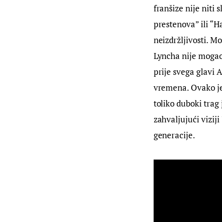
franšize nije niti
prestenova” ili “Ha
neizdržljivosti. M
Lyncha nije mogao 
prije svega glavi A
vremena. Ovako je 
toliko duboki trag 
zahvaljujući viziji
generacije.