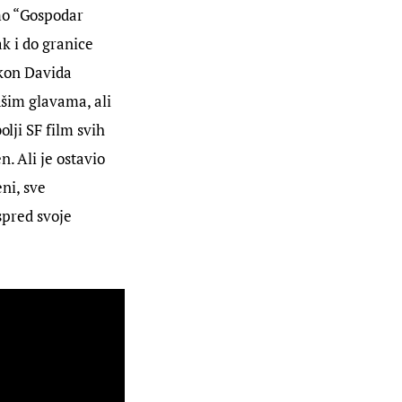
mo “Gospodar 
ak i do granice 
akon Davida 
ašim glavama, ali 
lji SF film svih 
. Ali je ostavio 
ni, sve 
spred svoje 