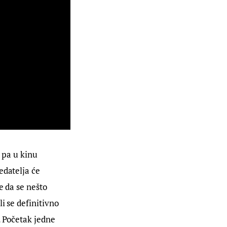
 pa u kinu 
edatelja će 
e da se nešto 
i se definitivno 
. Početak jedne 