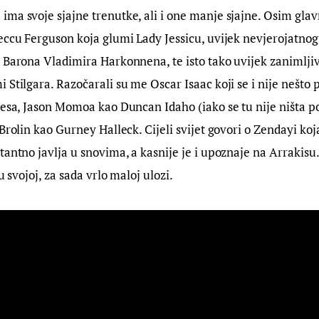
ma svoje sjajne trenutke, ali i one manje sjajne. Osim glav
eccu Ferguson koja glumi Lady Jessicu, uvijek nevjerojatnog
 Barona Vladimira Harkonnena, te isto tako uvijek zanimljiv
 Stilgara. Razočarali su me Oscar Isaac koji se i nije nešto 
desa, Jason Momoa kao Duncan Idaho (iako se tu nije ništa po
 Brolin kao Gurney Halleck. Cijeli svijet govori o Zendayi ko
tantno javlja u snovima, a kasnije je i upoznaje na Arrakisu.
 u svojoj, za sada vrlo maloj ulozi.