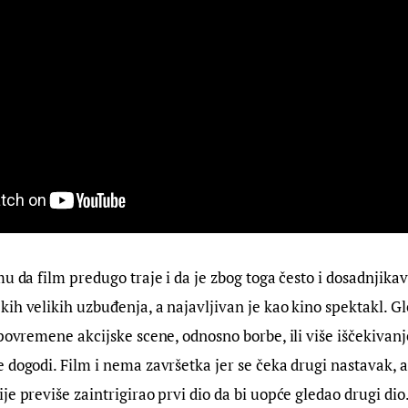
mu da film predugo traje i da je zbog toga često i dosadnjikav
ih velikih uzbuđenja, a najavljivan je kao kino spektakl. Gl
 povremene akcijske scene, odnosno borbe, ili više iščekivanj
 dogodi. Film i nema završetka jer se čeka drugi nastavak, al
je previše zaintrigirao prvi dio da bi uopće gledao drugi dio