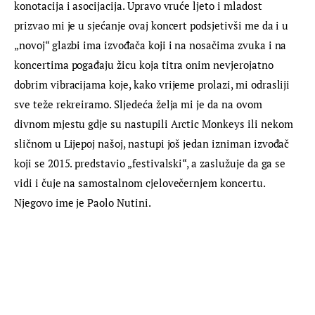
konotacija i asocijacija. Upravo vruće ljeto i mladost 
prizvao mi je u sjećanje ovaj koncert podsjetivši me da i u 
„novoj“ glazbi ima izvođača koji i na nosačima zvuka i na 
koncertima pogađaju žicu koja titra onim nevjerojatno 
dobrim vibracijama koje, kako vrijeme prolazi, mi odrasliji 
sve teže rekreiramo. Sljedeća želja mi je da na ovom 
divnom mjestu gdje su nastupili Arctic Monkeys ili nekom 
sličnom u Lijepoj našoj, nastupi još jedan izniman izvođač 
koji se 2015. predstavio „festivalski“, a zaslužuje da ga se 
vidi i čuje na samostalnom cjelovečernjem koncertu. 
Njegovo ime je Paolo Nutini.