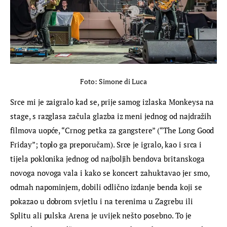
Foto: Simone di Luca
Srce mi je zaigralo kad se, prije samog izlaska Monkeysa na 
stage, s razglasa začula glazba iz meni jednog od najdražih 
filmova uopće, “Crnog petka za gangstere” (“The Long Good 
Friday”; toplo ga preporučam). Srce je igralo, kao i srca i 
tijela poklonika jednog od najboljih bendova britanskoga 
novoga novoga vala i kako se koncert zahuktavao jer smo, 
odmah napominjem, dobili odlično izdanje benda koji se 
pokazao u dobrom svjetlu i na terenima u Zagrebu ili 
Splitu ali pulska Arena je uvijek nešto posebno. To je 