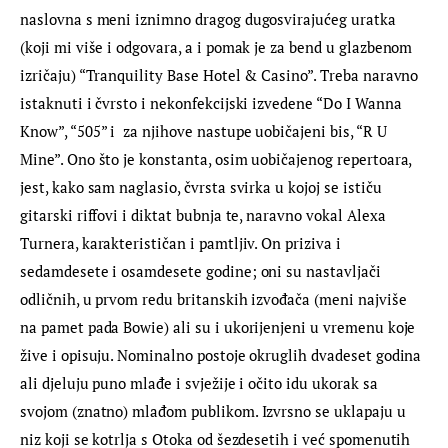
naslovna s meni iznimno dragog dugosvirajućeg uratka 
(koji mi više i odgovara, a i pomak je za bend u glazbenom 
izričaju) “Tranquility Base Hotel & Casino”. Treba naravno 
istaknuti i čvrsto i nekonfekcijski izvedene “Do I Wanna 
Know”, “505” i  za njihove nastupe uobičajeni bis, “R U 
Mine”. Ono što je konstanta, osim uobičajenog repertoara, 
jest, kako sam naglasio, čvrsta svirka u kojoj se ističu 
gitarski riffovi i diktat bubnja te, naravno vokal Alexa 
Turnera, karakterističan i pamtljiv. On priziva i 
sedamdesete i osamdesete godine; oni su nastavljači 
odličnih, u prvom redu britanskih izvođača (meni najviše 
na pamet pada Bowie) ali su i ukorijenjeni u vremenu koje 
žive i opisuju. Nominalno postoje okruglih dvadeset godina 
ali djeluju puno mlađe i svježije i očito idu ukorak sa 
svojom (znatno) mlađom publikom. Izvrsno se uklapaju u 
niz koji se kotrlja s Otoka od šezdesetih i već spomenutih 