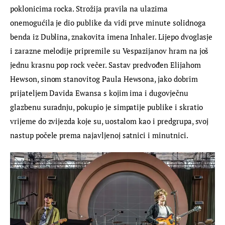
poklonicima rocka. Strožija pravila na ulazima 
onemogućila je dio publike da vidi prve minute solidnoga 
benda iz Dublina, znakovita imena Inhaler. Lijepo dvoglasje 
i zarazne melodije pripremile su Vespazijanov hram na još 
jednu krasnu pop rock večer. Sastav predvođen Elijahom 
Hewson, sinom stanovitog Paula Hewsona, jako dobrim 
prijateljem Davida Ewansa s kojim ima i dugovječnu 
glazbenu suradnju, pokupio je simpatije publike i skratio 
vrijeme do zvijezda koje su, uostalom kao i predgrupa, svoj 
nastup počele prema najavljenoj satnici i minutnici.