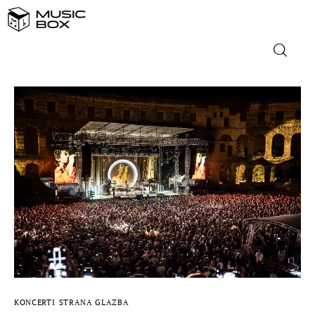
NASLOVNICA
DOMAĆA GLAZBA
STRANA GLAZBA
FILM
MUSIC BOX
KONCERTI
STRANA GLAZBA