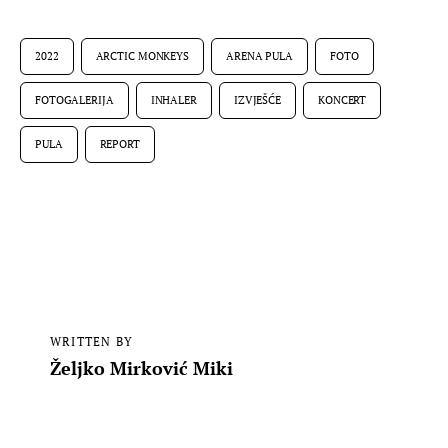
2022
ARCTIC MONKEYS
ARENA PULA
FOTO
FOTOGALERIJA
INHALER
IZVJEŠĆE
KONCERT
PULA
REPORT
WRITTEN BY
Željko Mirković Miki