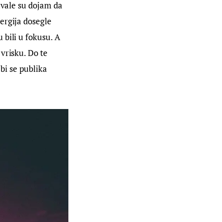
avale su dojam da 
ergija dosegle 
bili u fokusu. A 
vrisku. Do te 
i se publika 