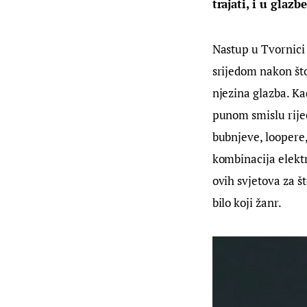
trajati, i u glaz
Nastup u Tvornici 
srijedom nakon što
njezina glazba. Ka
punom smislu riječi
bubnjeve, loopere,
kombinacija elektr
ovih svjetova za š
bilo koji žanr.