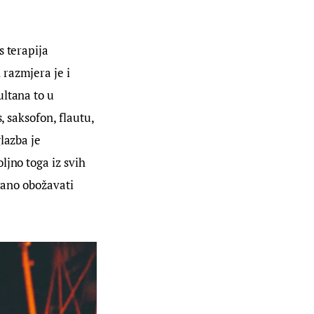
 terapija 
razmjera je i 
ltana to u 
, saksofon, flautu, 
lazba je 
jno toga iz svih 
rano obožavati 