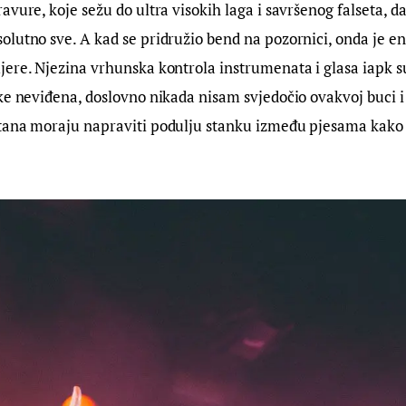
avure, koje sežu do ultra visokih laga i savršenog falseta, d
lutno sve. A kad se pridružio bend na pozornici, onda je en
ere. Njezina vrhunska kontrola instrumenata i glasa iapk su 
ke neviđena, doslovno nikada nisam svjedočio ovakvoj buci i 
tana moraju napraviti podulju stanku između pjesama kako b