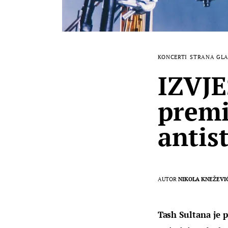
KONCERTI
STRANA GL
IZVJE
premi
antis
AUTOR
NIKOLA KNEŽEVI
Tash Sultana je p