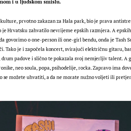
benom i u ljudskom smislu.
kulture, prvotno zakazan za Hala park, bio je prava antistres
 je Hrvatsku zahvatilo nevrijeme epskih razmjera. A epskih 
da govorimo o one-person ili one-girl bendu, onda je Tash Su
. Tako je i započela koncert, svirajući električnu gitaru, bas
 drum padove i slično te pokazala svoj nemjerljiv talent. A g
onike, neo soula, popa, psihodelije, rocka. Zapravo ima dovol
to se možete uhvatiti, a da ne morate nužno voljeti ili pretje