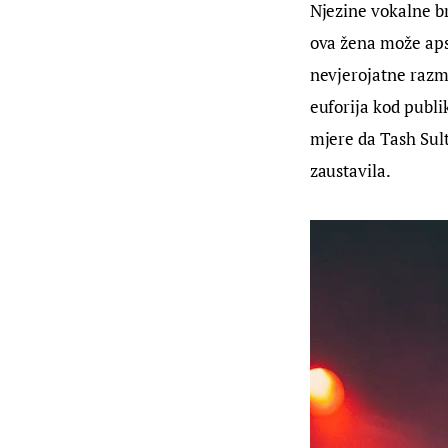
Njezine vokalne br
ova žena može apso
nevjerojatne razmj
euforija kod publi
mjere da Tash Sul
zaustavila.