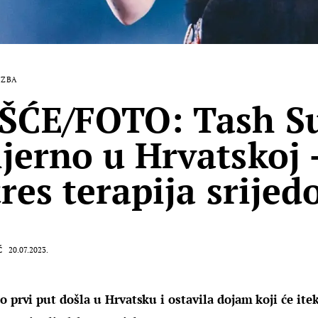
AZBA
ŠĆE/FOTO: Tash S
jerno u Hrvatskoj 
tres terapija srije
Ć
20.07.2023.
o prvi put došla u Hrvatsku i ostavila dojam koji će it