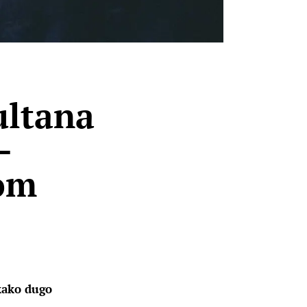
ultana
–
dom
ekako dugo 