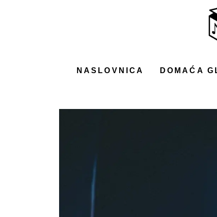
NASLOVNICA
DOMAĆA GLAZBA
STRANA GLAZBA
NASLOVNICA
DOMAĆA G
FILM
MUSIC BOX