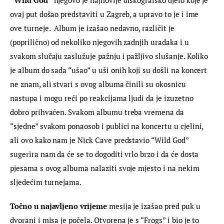
“Wild God”
 njegovo je najnovije diskografsko djelo koje je 
ovaj put došao predstaviti u Zagreb, a upravo to je i ime 
ove turneje.  Album je izašao nedavno, različit je 
(poprilično) od nekoliko njegovih zadnjih uradaka i u 
svakom slučaju zaslužuje pažnju i pažljivo slušanje. Koliko 
je album do sada “ušao” u uši onih koji su došli na koncert 
ne znam, ali stvari s ovog albuma činili su okosnicu 
nastupa i mogu reći po reakcijama ljudi da je izuzetno 
dobro prihvaćen. Svakom albumu treba vremena da 
“sjedne” svakom ponaosob i publici na koncertu u cjelini, 
ali ovo kako nam je Nick Cave predstavio “Wild God” 
sugerira nam da će se to dogoditi vrlo brzo i da će dosta 
pjesama s ovog albuma nalaziti svoje mjesto i na nekim 
sljedećim turnejama.
Točno u najavljeno vrijeme
 mesija je izašao pred puk u 
dvorani i misa je počela. Otvorena je s “Frogs” i bio je to 