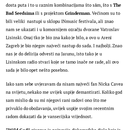
dosta puta i to u raznim kombinacijama što sȃm, što s 
The 
Bad Seedsima
 ili s projektom 
Grinderman
. Većinom su to 
bili veliki  nastupi u sklopu INmusic festivala, ali znao 
nam se ukazati i u komornijem ozračju dvorane Vatroslav 
Lisinski. Onaj tko je bio zna kako je bilo, a ovo u Areni 
Zagreb je bio njegov najveći nastup do sada. I najbolji. Znao 
nas je do delirija odvesti na Jarunu, isto tako je u 
Lisinskom radio stvari koje se tamo inače ne rade, ali ovo 
sada je bilo opet nešto posebno.
Iako sam sebe uvjeravam da nisam najveći fan Nicka Cavea 
na svijetu, nekako me uvijek uspije demantirati. Koliko god 
sam mislio da su mi njegovi rani radovi ono što me 
privuklo do obožavanja, uvijek uspije svojim recentnim 
radom dokazati da je vanserijska vrijednost.