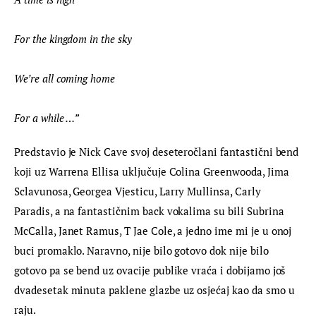
For the kingdom in the sky 
We’re all coming home 
For a while
 …”
Predstavio je Nick Cave svoj deseteročlani fantastični bend 
koji uz Warrena Ellisa uključuje Colina Greenwooda, Jima 
Sclavunosa, Georgea Vjesticu, Larry Mullinsa, Carly 
Paradis, a na fantastičnim back vokalima su bili Subrina 
McCalla, Janet Ramus, T Jae Cole, a jedno ime mi je u onoj 
buci promaklo. Naravno, nije bilo gotovo dok nije bilo 
gotovo pa se bend uz ovacije publike vraća i dobijamo još 
dvadesetak minuta paklene glazbe uz osjećaj kao da smo u 
raju.