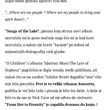
uspio među publiku spustiti svoj duh.
“…Where are my people ? Where are my people to bring your 
spirit down?…”
“Songs of the Lake”
, pjesma koja otvara novi album 
zazvučala mi je puno moćnije nego što mi je kod kuće 
zazvučala, a nakon nje kreće “šaranje” po jednoj od 
najmoćnijih diskografija rock glazbe.
“O Children” s albuma “Abattoir Blues/The Lyre of 
Orpheus” poprilično je digla tenziju među publikom, ali 
nakon što se na sredini “Jubilee Street dogodilo “ono” više 
nije bilo povratka. 
Prvi je to veliki vrhunac koncerta
, 
publika je već bila luda i pitanje je bilo šta dalje. A dalje je 
bilo to da nas je Nick Cave od nje odveo do vječnosti. 
“From Her to Eternity” je zapalilo dvoranu do kraja
. I 