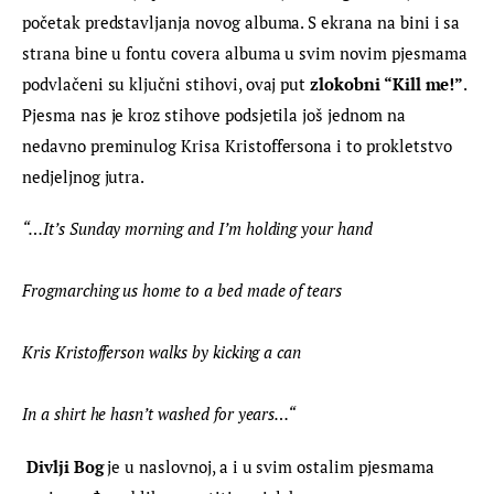
početak predstavljanja novog albuma. S ekrana na bini i sa 
strana bine u fontu covera albuma u svim novim pjesmama 
podvlačeni su ključni stihovi, ovaj put 
zlokobni “Kill me!”
. 
Pjesma nas je kroz stihove podsjetila još jednom na 
nedavno preminulog Krisa Kristoffersona i to prokletstvo 
nedjeljnog jutra.
“…It’s 
Sunday morning and I’m holding your hand
Frogmarching us home to a bed made of tears
Kris Kristofferson walks by kicking a can
In a shirt he hasn’t washed for years…
“
Divlji Bog
 je u naslovnoj, a i u svim ostalim pjesmama 