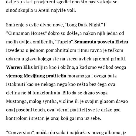
dalje su stari provjereni zgodici ono što pastva koja se 
sinoć skupila u Areni najviše voli.
Smirenje s dvije divne nove, “Long Dark Night” i 
“Cinnamon Horses” dobro su došle, a nakon njih jedna od 
mojih uvijek omiljenih, “Tupelo”. 
Sumanuta posveta Elvisu
izvedena u jednom pomahnitalom ritmu ravna je teškom 
udarcu u glavu kojega ste na sreću uvijek spremni primiti. 
Warren Ellis
 briljira kao i obično, a kad smo već kod ovoga 
vjernog Mesijinog pratitelja
 moramo ga i ovoga puta 
istaknuti kao ne nekoga nego kao nešto bez čega ova 
cjelina ne bi funkcionirala. Bilo da se držao svoga 
Mustanga, malog syntha, violine ili je svojim glasom davao 
onaj posebni touch, ovaj vjerni pratitelj sve je držao pod 
kontrolom i sretan je onaj koji ga ima uz sebe.
“Conversion”, možda do sada i najdraža s novog albuma, je 