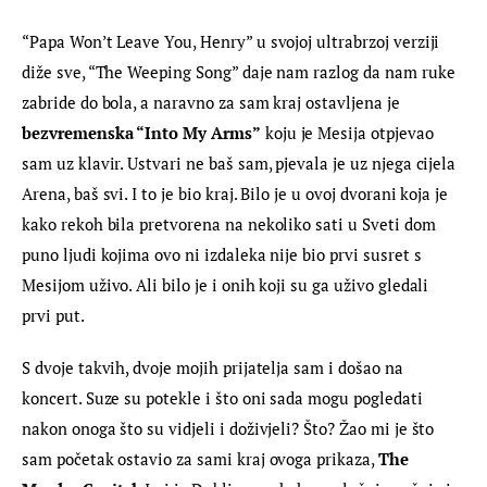
“Papa Won’t Leave You, Henry” u svojoj ultrabrzoj verziji 
diže sve, “The Weeping Song” daje nam razlog da nam ruke 
zabride do bola, a naravno za sam kraj ostavljena je 
bezvremenska “Into My Arms”
 koju je Mesija otpjevao 
sam uz klavir. Ustvari ne baš sam, pjevala je uz njega cijela 
Arena, baš svi. I to je bio kraj. Bilo je u ovoj dvorani koja je 
kako rekoh bila pretvorena na nekoliko sati u Sveti dom 
puno ljudi kojima ovo ni izdaleka nije bio prvi susret s 
Mesijom uživo. Ali bilo je i onih koji su ga uživo gledali 
prvi put.
S dvoje takvih, dvoje mojih prijatelja sam i došao na 
koncert. Suze su potekle i što oni sada mogu pogledati 
nakon onoga što su vidjeli i doživjeli? Što? Žao mi je što 
sam početak ostavio za sami kraj ovoga prikaza, 
The 