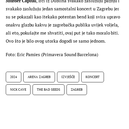
Murder Capital
, Irci iz Dublina svakako zaslužuju pažnju i 
svakako zaslužuju jedan samostalni koncert u Zagrebu jer 
su se pokazali kao itekako potentan bend koji svira upravo 
onakvu glazbu kakvu je zagrebačka publika uvijek voljela, 
ali eto, pokušajte me shvatiti, ovaj put je tako moralo biti. 
Ovo što je bilo ovog utorka dogodi se samo jednom.
Foto: Eric Pamies (Primavera Sound Barcelona)
2024
ARENA ZAGREB
IZVJEŠĆE
KONCERT
NICK CAVE
THE BAD SEEDS
ZAGREB