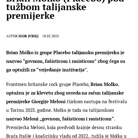
tužbom talijanske
premijerke
AUTOR
IGOR JURILJ
18.02.2025.
Brian Molko iz grupe Placebo talijansku premijerku je 
nazvao “govnom, fašisticom i rasisticom” zbog čega su 
ga optužili za “vrijeđanje institucija”.
Frontmen britanske rock grupe Placebo, 
Brian Molko
, 
optužen je za klevetu zbog uvreda na račun talijanske 
premijerke Giorgije Meloni
 tijekom nastupa na festivalu 
u Torinu 2023. godine. Molko je tada na talijanskom 
nazvao Meloni „govnom, fašisticom i rasisticom“
. 
Premijerka Meloni, koja predvodi krajnje desnu stranku 
Braća Italije i koalicijsku vladu od 2022., tužila je Molka u 