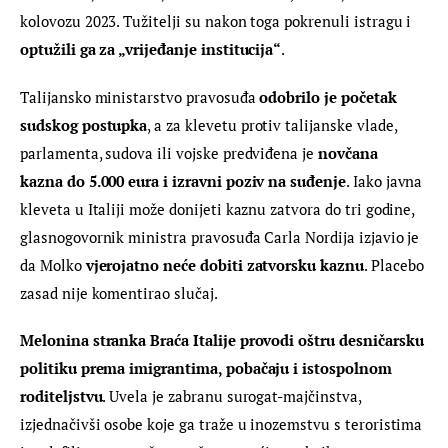
kolovozu 2023. Tužitelji su nakon toga pokrenuli istragu i 
optužili ga za „vrijeđanje institucija“
.
Talijansko ministarstvo pravosuđa 
odobrilo je početak 
sudskog postupka
, a za klevetu protiv talijanske vlade, 
parlamenta, sudova ili vojske predviđena je 
novčana 
kazna do 5.000 eura i izravni poziv na suđenje
. Iako javna 
kleveta u Italiji može donijeti kaznu zatvora do tri godine, 
glasnogovornik ministra pravosuđa Carla Nordija izjavio je 
da Molko 
vjerojatno neće dobiti zatvorsku kaznu
. Placebo 
zasad nije komentirao slučaj.
Melonina stranka Braća Italije
provodi oštru desničarsku 
politiku prema imigrantima, pobačaju i istospolnom 
roditeljstvu
. Uvela je zabranu surogat-majčinstva, 
izjednačivši osobe koje ga traže u inozemstvu s teroristima 