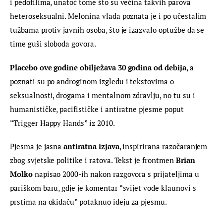
i pedofilima, unatoč tome što su većina takvih parova 
heteroseksualni. Melonina vlada poznata je i po učestalim 
tužbama protiv javnih osoba, što je izazvalo optužbe da se 
time guši sloboda govora.
Placebo ove godine obilježava 30 godina od debija
, a 
poznati su po androginom izgledu i tekstovima o 
seksualnosti, drogama i mentalnom zdravlju, no tu su i 
humanističke, pacifističke i antiratne pjesme poput 
“Trigger Happy Hands” iz 2010.
Pjesma je jasna 
antiratna izjava
, inspirirana razočaranjem 
zbog svjetske politike i ratova. Tekst je frontmen 
Brian 
Molko
 napisao 2000-ih nakon razgovora s prijateljima u 
pariškom baru, gdje je komentar “svijet vode klaunovi s 
prstima na okidaču” potaknuo ideju za pjesmu.