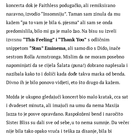
koncerta dok je Faithless podugačko, ali remiksirano 
naravno, izvodio “Insomniju”. Taman sam zinula da mu 
kažem “pa to vam je bila 6. pjesma” ali sam se onda 
predomislila, bilo mi ga je malo žao. Na bisu su izveli 
izvrsnu 
“This Feeling” i “Thank You”
 s odličnim 
snippetom 
“Stan” Eminema
, ali samo dio s Dido, inače 
sestrom Rolla Armstronga. Mislim da ne moram posebno 
napominjati da se cijela Šalata (puna!) dobrano naplesala i 
nazibala kako to i doliči kada dođe takva marka od benda. 
Divno ih je bilo ponovo vidjeti, eto što drugo da kažem.
Možda je ukupno gledajući koncert bio malo kratak, cca sat 
i dvadeset minuta, ali imajući na umu da nema Maxija 
Jazza to je posve opravdano. Raspoloženi bend i naročito 
Sister Bliss su dali sve od sebe, u to nema sumnje. Da večer 
nije bila tako opako vruća i teška za disanje, bila bi 