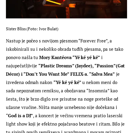
Sister Bliss (Foto: Ivor Bulat)
Nastup je počeo s novijom pjesmom “Forever Free”, a 
iskobinirali su i nekoliko obrada tuđih pjesama, pa se tako 
ponovo našla tu 
Mory Kantéova “Yé ké yé ké”
 i 
najupečatljivije 
“Plastic Dreams” (Jaydee), “Passion”(Gat 
Décor) i “Don’t You Want Me” FELIX-a
. 
“Salva Mea”
 je 
izvedena odmah nakon 
“Yé ké yé ké”
 u nekom meni do 
sada nepoznatom remiksu, a obožavana “Insomnia” kao 
šesta, što je brzo diglo sve prisutne na noge preteške od 
užasne vrućine. Ništa manje urnebesno nije dočekana i 
“
God is a DJ”
, a koncert je većinu vremena pratio laserski 
light show koji je efektno pojačavao beatove i ritam. Bilo je 
tu sjajnih novih remikseva i aranžmana i moram priznati 