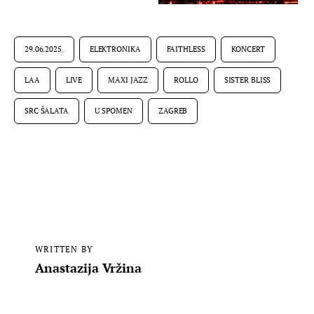
29.06.2025.
ELEKTRONIKA
FAITHLESS
KONCERT
LAA
LIVE
MAXI JAZZ
ROLLO
SISTER BLISS
SRC ŠALATA
U SPOMEN
ZAGREB
WRITTEN BY
Anastazija Vržina