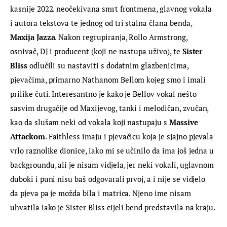
kasnije 2022. neočekivana smrt frontmena, glavnog vokala 
i autora tekstova te jednog od tri stalna člana benda, 
Maxija Jazza
. Nakon regrupiranja, Rollo Armstrong, 
osnivač, DJ i producent (koji ne nastupa uživo), te 
Sister 
Bliss
 odlučili su nastaviti s dodatnim glazbenicima, 
pjevačima, primarno Nathanom Bellom kojeg smo i imali 
prilike čuti. Interesantno je kako je Bellov vokal nešto 
sasvim drugačije od Maxijevog, tanki i melodičan, zvučan, 
kao da slušam neki od vokala koji nastupaju s 
Massive 
Attackom
. Faithless imaju i pjevačicu koja je sjajno pjevala 
vrlo raznolike dionice, iako mi se učinilo da ima još jedna u 
backgroundu, ali je nisam vidjela, jer neki vokali, uglavnom 
duboki i puni nisu baš odgovarali prvoj, a i nije se vidjelo 
da pjeva pa je možda bila i matrica. Njeno ime nisam 
uhvatila iako je Sister Bliss cijeli bend predstavila na kraju.