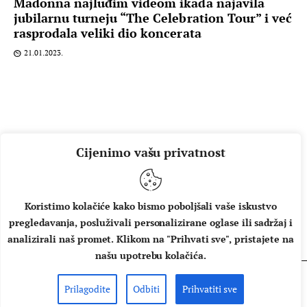
Madonna najluđim videom ikada najavila
jubilarnu turneju “The Celebration Tour” i već
rasprodala veliki dio koncerata
21.01.2023.
Cijenimo vašu privatnost
Koristimo kolačiće kako bismo poboljšali vaše iskustvo
pregledavanja, posluživali personalizirane oglase ili sadržaj i
O NAMA
IMPRESSUM
UVJETI KORIŠTENJA
analizirali naš promet. Klikom na "Prihvati sve", pristajete na
našu upotrebu kolačića.
Prilagodite
Odbiti
Prihvatiti sve
Copyright © 2026 Music Box - All rights reserved.