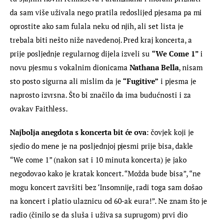
da sam više uživala nego pratila redoslijed pjesama pa mi 
oprostite ako sam fulala neku od njih, ali set lista je 
trebala biti nešto niže navedenoj. Pred kraj koncerta, a 
prije posljednje regularnog dijela izveli su 
“We Come 1”
 i 
novu pjesmu s vokalnim dionicama 
Nathana Bella
, nisam 
sto posto sigurna ali mislim da je 
“Fugitive”
 i pjesma je 
naprosto izvrsna. Što bi značilo da ima budućnosti i za 
ovakav Faithless.
Najbolja anegdota s koncerta bit će ova
: čovjek koji je 
sjedio do mene je na posljednjoj pjesmi prije bisa, dakle 
“We come 1” (nakon sat i 10 minuta koncerta) je jako 
negodovao kako je kratak koncert. “Možda bude bisa”, “ne 
mogu koncert završiti bez ‘Insomnije, radi toga sam došao 
na koncert i platio ulaznicu od 60-ak eura!”. Ne znam što je 
radio (činilo se da sluša i uživa sa suprugom) prvi dio 