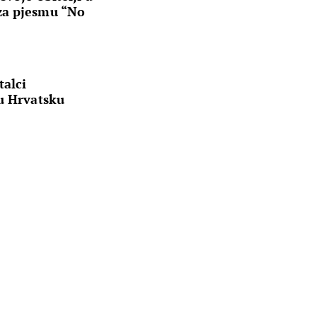
za pjesmu “No
talci
u Hrvatsku