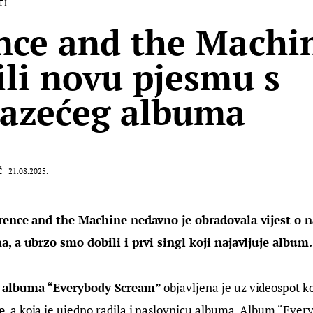
TI
nce and the Machi
ili novu pjesmu s
azećeg albuma
Ć
21.08.2025.
rence and the Machine nedavno je obradovala vijest o n
, a ubrzo smo dobili i prvi singl koji najavljuje album.
 albuma “Everybody Scream”
 objavljena je uz videospot koj
e
, a koja je ujedno radila i naslovnicu albuma. Album “Eve