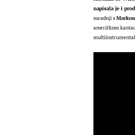
napisala je i pro
suradnji s 
Markom
američkom kantaut
multiinstrumenta