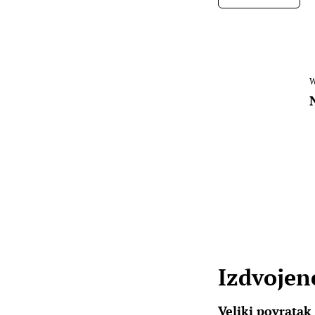
W
Izdvojene
Veliki povratak