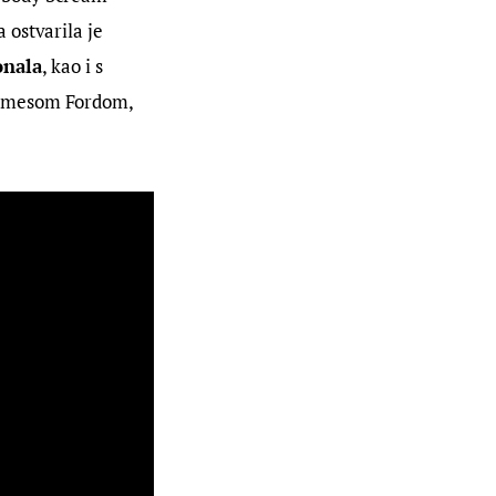
 ostvarila je 
onala
, kao i s 
Jamesom Fordom, 