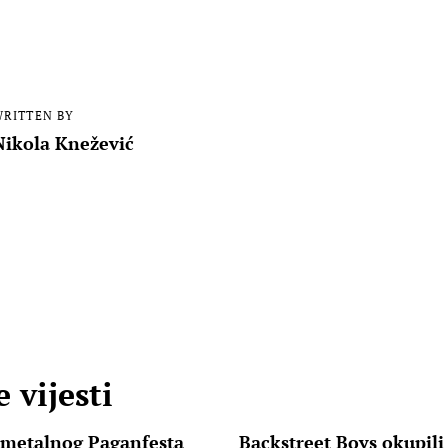
RITTEN BY
Nikola Knežević
 vijesti
 metalnog Paganfesta
Backstreet Boys okupili 