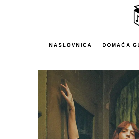
NASLOVNICA
DOMAĆA GLAZBA
STRANA GLAZBA
NASLOVNICA
DOMAĆA G
FILM
MUSIC BOX