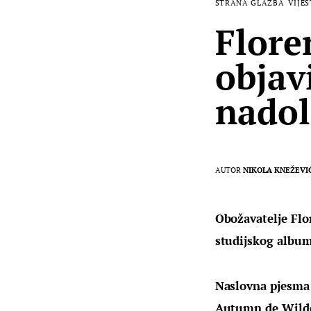
STRANA GLAZBA
VIJES
Flore
objav
nadol
AUTOR
NIKOLA KNEŽEVI
Obožavatelje Flo
studijskog albuma
Naslovna pjesma
Autumn de Wild