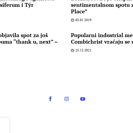
siferum i Týr
sentimentalnom spotu 
Place”
05.01.2019.
bjavila spot za još
Popularni industrial me
lbuma “thank u, next” –
Combichrist vraćaju se 
25.12.2021.