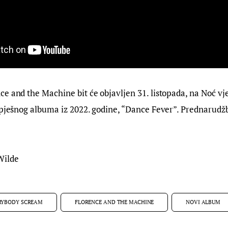
e and the Machine bit će objavljen 31. listopada, na Noć vješ
spješnog albuma iz 2022. godine, “Dance Fever”. Prednarudžb
Wilde
RYBODY SCREAM
FLORENCE AND THE MACHINE
NOVI ALBUM