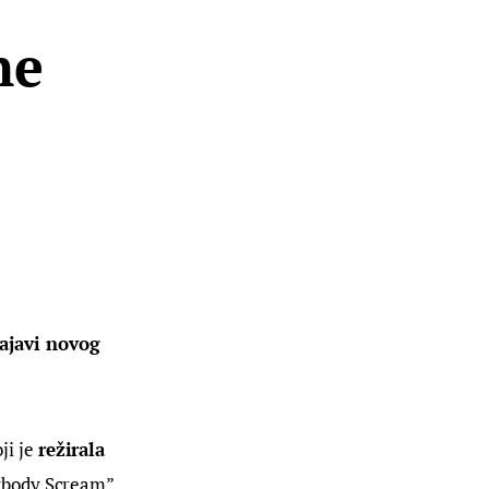
ne
ajavi novog 
i je 
režirala 
rybody Scream” 