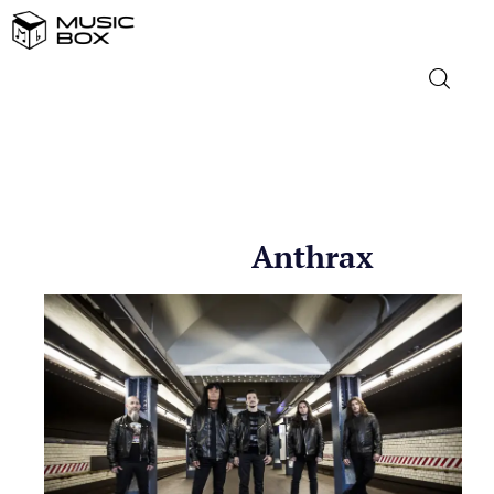
NASLOVNICA
DOMAĆA GLAZBA
Anthrax
STRANA GLAZBA
FILM
MUSIC BOX