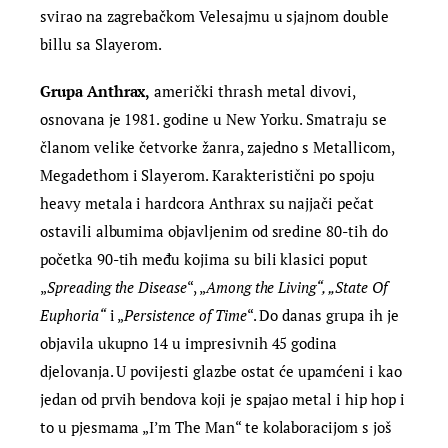
svirao na zagrebačkom Velesajmu u sjajnom double
billu sa Slayerom.
Grupa
Anthrax
,
američki thrash metal divovi,
osnovana je 1981. godine u New Yorku. Smatraju se
članom velike četvorke žanra, zajedno s Metallicom,
Megadethom i Slayerom. Karakteristični po spoju
heavy metala i hardcora Anthrax su najjači pečat
ostavili albumima objavljenim od sredine 80-tih do
početka 90-tih među kojima su bili klasici poput
„
Spreading the Disease
“, „
Among the Living
“, „State Of
Euphoria“
i „
Persistence of Time
“. Do danas grupa ih je
objavila ukupno 14 u impresivnih 45 godina
djelovanja. U povijesti glazbe ostat će upamćeni i kao
jedan od prvih bendova koji je spajao metal i hip hop i
to u pjesmama „I’m The Man“ te kolaboracijom s još