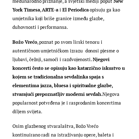
međunarodno priznanje, a svjetski mediji poput
New
York Timesa
,
ARTE-a
i
El Periodica
opisuju ga kao
umjetnika koji briše granice između glazbe,
duhovnosti i performansa.
Božo Vrećo
, poznat po svom lirski tenoru i
autentičnom umjetničkom izrazu donosi pjesme o
ljubavi, čežnji, samoći i razdvojenosti
. Njegovi
koncerti često se opisuju kao katarzično iskustvo u
kojem se tradicionalna sevdalinka spaja s
elementima jazza, bluesa i spiritualne glazbe,
stvarajući prepoznatljiv moderni sevdah.
Njegova
popularnost potvrđena je i rasprodanim koncertima
diljem svijeta.
Osim glazbenog stvaralaštva, Božo Vrećo
kontinuirano radi na istraživanju opere, baleta i