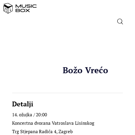
NASLOVNICA
DOMAĆA GLAZBA
Božo Vrećo
STRANA GLAZBA
FILM
Detalji
MUSIC BOX
14. ožujka / 20:00
Koncertna dvorana Vatroslava Lisinskog
Trg Stjepana Radića 4, Zagreb