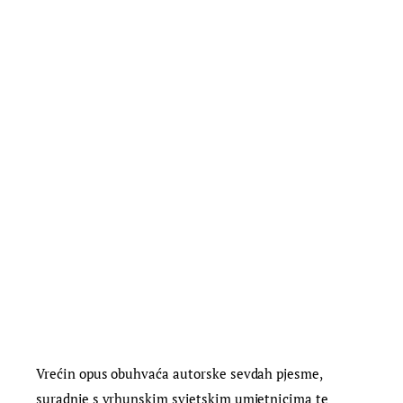
Vrećin opus obuhvaća autorske sevdah pjesme,
suradnje s vrhunskim svjetskim umjetnicima te