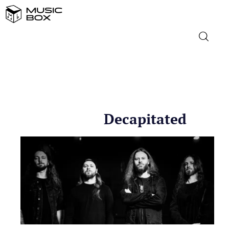
NASLOVNICA
DOMAĆA GLAZBA
Decapitated
STRANA GLAZBA
FILM
MUSIC BOX