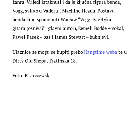
žanra. Vrijedi istaknuti i da je ključna figura benda,
Vogg, svirao u Vaderu i Machine Headu. Postavu
benda čine spomenuti Wacław “Vogg” Kiełtyka –
gitara (osnivač i glavni autor), Eemeli Bodde – vokal,
Paweł Pasek – bas i James Stewart – bubnjevi.
Ulaznice se mogu se kupiti preko
Hangtime weba
te u
Dirty Old Shopu, Tratinska 18.
Foto: BTarczewski