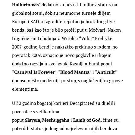
Hallucinosis
” dodatno su učvrstili njihov status na
globalnoj sceni, dok su neumorne turneje diljem
Europe i SAD-a izgradile reputaciju brutalnog live
benda, baš kao što je bilo prošli put u Močvari. Nakon
tragične smrti bubnjara Witolda “Vitka” Kiełtyke
2007. godine, bend je nakratko prekinuo s radom, no
povratak 2009. označio je novo poglavlje u kojem
dodatno razvijaju svoj zvuk. Kasniji albumi poput
“
Carnival Is Forever
”, “
Blood Mantra
” i “
Anticult
”
donose nešto moderniji pristup, s naglašenijim groove
elementima.
U 30 godina bogatoj karijeri Decapitated su dijelili
pozornice s velikanima
poput
Slayera
,
Meshuggaha
i
Lamb of God
, čime su
potvrdili status jednog od najrelevantnijih bendova