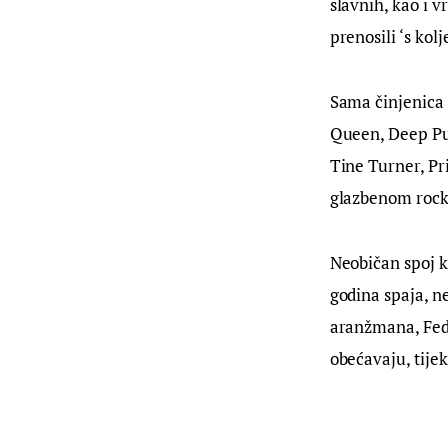
slavnih, kao i v
prenosili ‘s kol
Sama činjenica 
Queen, Deep Pur
Tine Turner, Pr
glazbenom rock
Neobičan spoj k
godina spaja, ne
aranžmana, Fedo
obećavaju, tije