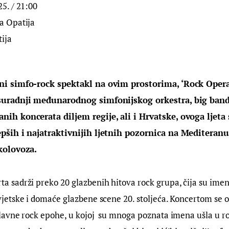
5. / 21:00
a Opatija
tija
ni simfo-rock spektakl na ovim prostorima, ‘Rock Opera
suradnji međunarodnog simfonijskog orkestra, big band
ih koncerata diljem regije, ali i Hrvatske, ovoga ljeta 
epših i najatraktivnijih ljetnih pozornica na Mediteran
 kolovoza.
a sadrži preko 20 glazbenih hitova rock grupa, čija su ime
vjetske i domaće glazbene scene 20. stoljeća. Koncertom se
slavne rock epohe, u kojoj su mnoga poznata imena ušla u ro