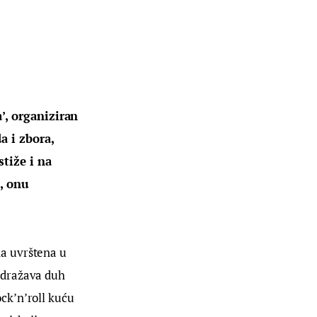
’, organiziran
a i zbora,
stiže i na
u, onu
na uvrštena u
 odražava duh
ck’n’roll kuću