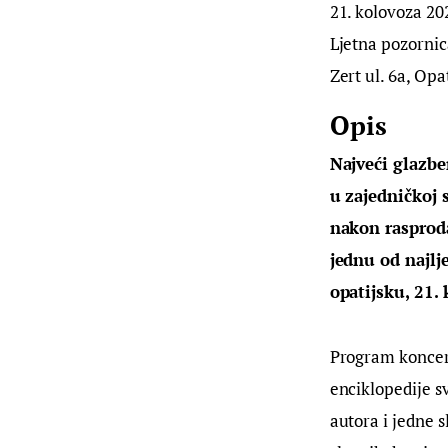
21. kolovoza 202
Ljetna pozornic
Zert ul. 6a, Opa
Opis
Najveći glazbe
u zajedničkoj 
nakon rasprodan
jednu od najlj
opatijsku, 21.
Program koncert
enciklopedije s
autora i jedne 