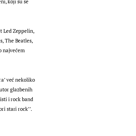
i, koji su se
t Led Zeppelin,
s, The Beatles,
 o najvećem
ra’ već nekoliko
autor glazbenih
sti i rock band
i stari rock’’.