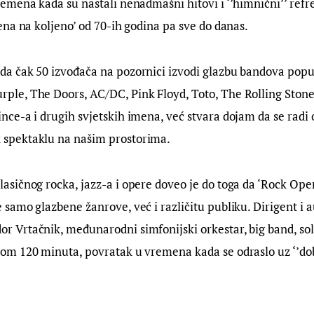
remena kada su nastali nenadmašni hitovi i ‘’himnični’’ refren
jena na koljeno’ od 70-ih godina pa sve do danas.
da čak 50 izvođača na pozornici izvodi glazbu bandova popu
ple, The Doors, AC/DC, Pink Floyd, Toto, The Rolling Stone
ince-a i drugih svjetskih imena, već stvara dojam da se radi
 spektaklu na našim prostorima.
lasičnog rocka, jazz-a i opere doveo je do toga da ‘Rock Ope
 samo glazbene žanrove, već i različitu publiku. Dirigent i 
r Vrtačnik, međunarodni simfonijski orkestar, big band, soli
kom 120 minuta, povratak u vremena kada se odraslo uz ‘’dobr