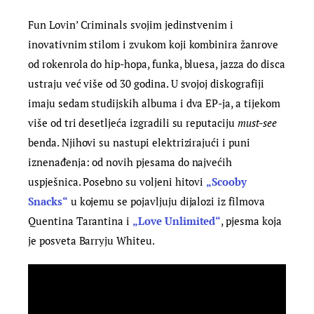
Fun Lovin’ Criminals svojim jedinstvenim i
inovativnim stilom i zvukom koji kombinira žanrove
od rokenrola do hip-hopa, funka, bluesa, jazza do disca
ustraju već više od 30 godina. U svojoj diskografiji
imaju sedam studijskih albuma i dva EP-ja, a tijekom
više od tri desetljeća izgradili su reputaciju
must-see
benda. Njihovi su nastupi elektrizirajući i puni
iznenađenja: od novih pjesama do najvećih
uspješnica. Posebno su voljeni hitovi
„Scooby
Snacks“
u kojemu se pojavljuju dijalozi iz filmova
Quentina Tarantina i
„Love Unlimited“
, pjesma koja
je posveta Barryju Whiteu.