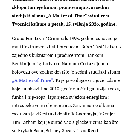
sklopu turneje kojom promoviraju svoj sedmi
studijski album „A Matter of Time“ svirat će u
Tvornici kulture u petak, 15. svibnja 2026. godine.
Grupu Fun Lovin’ Criminals 1993. godine osnovao je
multiinstrumentalist i producent Brian ‘Fast’ Leiser, a
zajedno s bubnjarom i producentom Frankom
Benbinijem i gitaristom Naimom Cortazzijem u
kolovozu ove godine dovršio je sedmi studijski album
„A Matter of Time“
. To je prvo dugosvirajuće izdanje
koje su objavili od 2010. godine, a čini ga fuzija rocka,
funka i hip-hopa ispunjena svježom energijom i
introspektivnim elementima. Za snimanje albuma
zaslužan je višestruki dobitnik Grammyja, inženjer
Tim Latham koji je surađivao s glazbenicima kao što
su Erykah Badu, Britney Spears i Lou Reed.