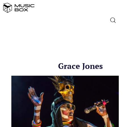
NASLOVNICA
DOMAĆA GLAZBA
Grace Jones
STRANA GLAZBA
FILM
MUSIC BOX