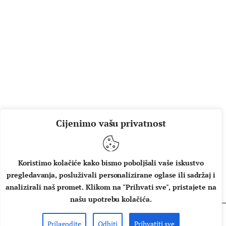
Cijenimo vašu privatnost
Koristimo kolačiće kako bismo poboljšali vaše iskustvo
pregledavanja, posluživali personalizirane oglase ili sadržaj i
O NAMA
IMPRESSUM
UVJETI KORIŠTENJA
analizirali naš promet. Klikom na "Prihvati sve", pristajete na
našu upotrebu kolačića.
Prilagodite
Odbiti
Prihvatiti sve
Copyright © 2026 Music Box - All rights reserved.