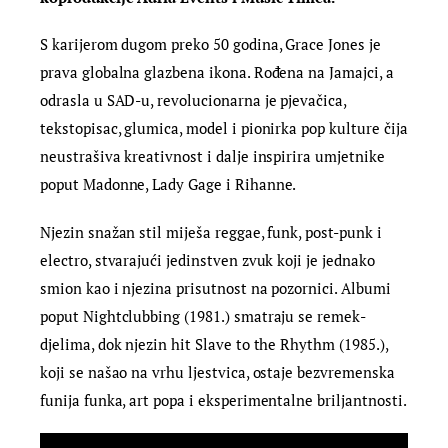
S karijerom dugom preko 50 godina, Grace Jones je
prava globalna glazbena ikona. Rođena na Jamajci, a
odrasla u SAD-u, revolucionarna je pjevačica,
tekstopisac, glumica, model i pionirka pop kulture čija
neustrašiva kreativnost i dalje inspirira umjetnike
poput Madonne, Lady Gage i Rihanne.
Njezin snažan stil miješa reggae, funk, post-punk i
electro, stvarajući jedinstven zvuk koji je jednako
smion kao i njezina prisutnost na pozornici. Albumi
poput Nightclubbing (1981.) smatraju se remek-
djelima, dok njezin hit Slave to the Rhythm (1985.),
koji se našao na vrhu ljestvica, ostaje bezvremenska
funija funka, art popa i eksperimentalne briljantnosti.