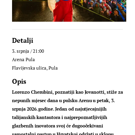
Detalji
3. srpnja / 21:00
Arena Pula
Flavijevska ulica, Pula
Opis
Lorenzo Cherubini, poznatiji kao Jovanotti, stiže za
nepunih mjesec dana u pulsku Arenu u petak, 3.
srpnja 2026. godine. Jedan od najutjecajnijih
talijanskih kantautora i najprepoznatljivijih
glazbenih inovatora svoj će dugoočekivani
samostalni nastup u Hrvatskoj održati u sklopu