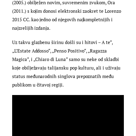
(2005.) obilježen novim, suvremenim zvukom, Ora
(2011.) s kojim donosi elektronski zaokret te Lorenzo
2015 CC. kao jedno od njegovih najkompletnijih i
najzrelijih izdanja.
Uz takvu glazbenu širinu došli su i hitovi – A te“,
„L’Estate Addosso“, „Penso Positivo“, „Ragazza
Magica“, i „Chiaro di Luna“ samo su neke od skladbi
koje obilježavaju talijansku pop kulturu, ali i uživaju
status međunarodnih singlova prepoznatih među
publikom u čitavoj regiji.