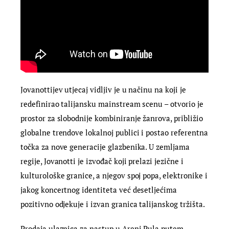
Jovanottijev utjecaj vidljiv je u načinu na koji je
redefinirao talijansku mainstream scenu – otvorio je
prostor za slobodnije kombiniranje žanrova, približio
globalne trendove lokalnoj publici i postao referentna
točka za nove generacije glazbenika. U zemljama
regije, Jovanotti je izvođač koji prelazi jezične i
kulturološke granice, a njegov spoj popa, elektronike i
jakog koncertnog identiteta već desetljećima
pozitivno odjekuje i izvan granica talijanskog tržišta.
Prodaja ulaznica za nastup u Areni Pula putem