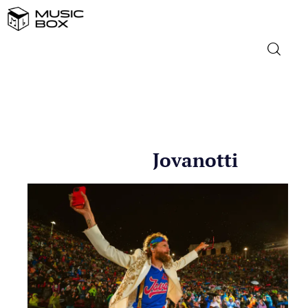
NASLOVNICA
DOMAĆA GLAZBA
Jovanotti
STRANA GLAZBA
FILM
MUSIC BOX