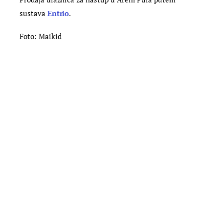
sustava
Entrio
.
Foto: Maikid