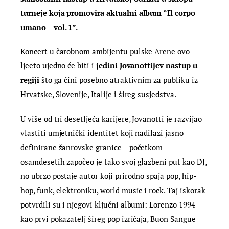
turneje koja promovira aktualni album “Il corpo
umano – vol. 1”.
Koncert u čarobnom ambijentu pulske Arene ovo
ljeeto ujedno će biti i
jedini Jovanottijev nastup u
regiji
što ga čini posebno atraktivnim za publiku iz
Hrvatske, Slovenije, Italije i šireg susjedstva.
U više od tri desetljeća karijere, Jovanotti je razvijao
vlastiti umjetnički identitet koji nadilazi jasno
definirane žanrovske granice – početkom
osamdesetih započeo je tako svoj glazbeni put kao DJ,
no ubrzo postaje autor koji prirodno spaja pop, hip-
hop, funk, elektroniku, world music i rock. Taj iskorak
potvrdili su i njegovi ključni albumi: Lorenzo 1994
kao prvi pokazatelj šireg pop izričaja, Buon Sangue