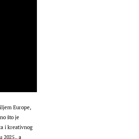
iljem Europe,
no što je
a i kreativnog
u 2025., a