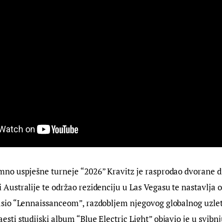
mno uspješne turneje “2026” Kravitz je rasprodao dvorane d
Australije te održao rezidenciju u Las Vegasu te nastavlja o
asio “Lennaissanceom”, razdobljem njegovog globalnog uzlet
sti studijski album “Blue Electric Light” objavio je u svibnj