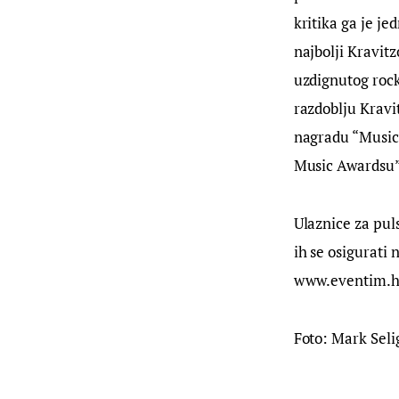
kritika ga je j
najbolji Kravit
uzdignutog rock
razdoblju Kravi
nagradu “Music 
Music Awardsu”
Ulaznice za puls
ih se osigurati
www.eventim.h
Foto: Mark Seli