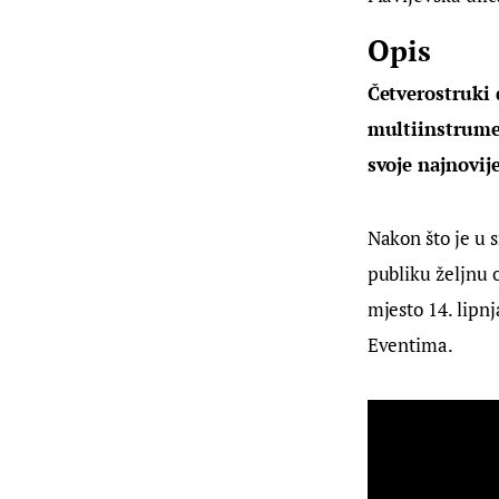
Opis
Četverostruki
multiinstrumen
svoje najnovij
Nakon što je u 
publiku željnu 
mjesto 14. lipn
Eventima.