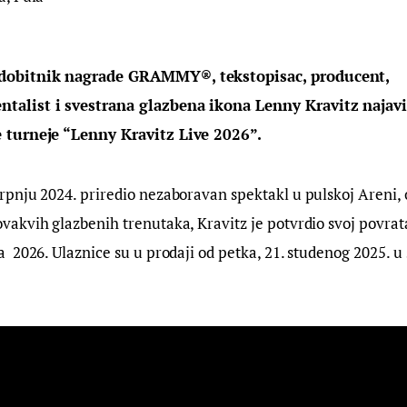
 dobitnik nagrade GRAMMY®, tekstopisac, producent,
talist i svestrana glazbena ikona Lenny Kravitz najav
e turneje “Lenny Kravitz Live 2026”.
srpnju 2024. priredio nezaboravan spektakl u pulskoj Areni, 
ovakvih glazbenih trenutaka, Kravitz je potvrdio svoj povrat
ja 2026. Ulaznice su u prodaji od petka, 21. studenog 2025. u