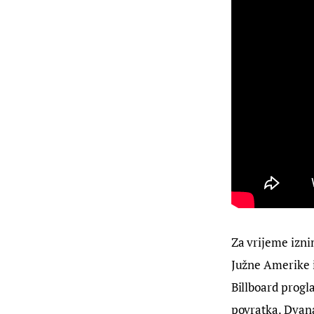
Za vrijeme izni
Južne Amerike i 
Billboard progl
povratka. Dvanae