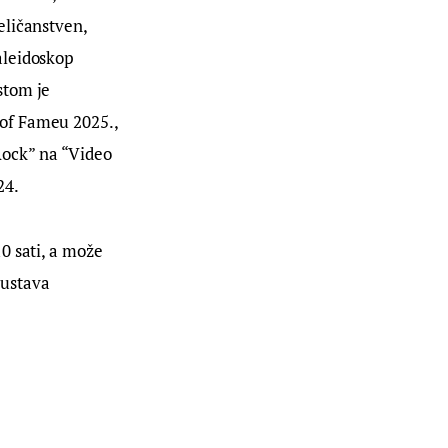
eličanstven,
aleidoskop
stom je
 of Fameu 2025.,
Rock” na “Video
24.
0 sati, a može
sustava