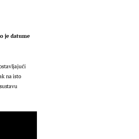
io je datume
ostavljajući
ak na isto
 sustavu