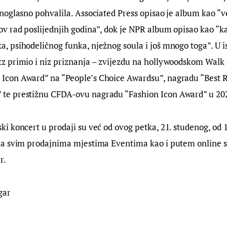
ednoglasno pohvalila. Associated Press opisao je album kao “v
zov rad poslijednjih godina”, dok je NPR album opisao kao “k
a, psihodeličnog funka, nježnog soula i još mnogo toga”. U i
tz primio i niz priznanja – zvijezdu na hollywoodskom Walk
Icon Award” na “People’s Choice Awardsu”, nagradu “Best 
 te prestižnu CFDA-ovu nagradu “Fashion Icon Award” u 20
ki koncert u prodaji su već od ovog petka, 21. studenog, od 1
 na svim prodajnima mjestima Eventima kao i putem online 
r.
gar