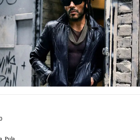
0
a, Pula