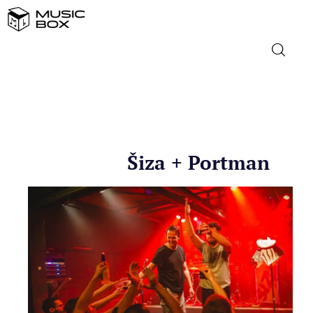
NASLOVNICA
DOMAĆA GLAZBA
Šiza + Portman
STRANA GLAZBA
FILM
MUSIC BOX