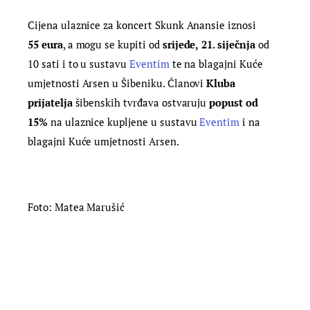
Cijena ulaznice za koncert Skunk Anansie iznosi
55
eura
, a mogu se kupiti od
srijede,
21. siječnja
od
10 sati i to u sustavu
Eventim
te na blagajni Kuće
umjetnosti Arsen u Šibeniku. Članovi
Kluba
prijatelja
šibenskih tvrđava ostvaruju
popust od
15%
na ulaznice kupljene u sustavu
Eventim
i na
blagajni Kuće umjetnosti Arsen.
Foto: Matea Marušić