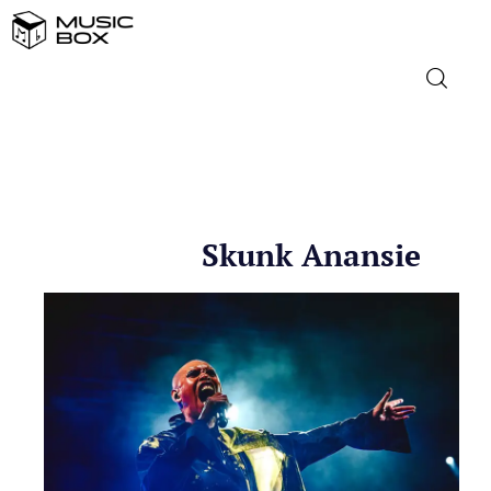
NASLOVNICA
DOMAĆA GLAZBA
Skunk Anansie
STRANA GLAZBA
FILM
MUSIC BOX