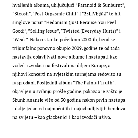
hvaljenih albuma, uključujući ”Paranoid & Sunburnt”,
”Stoosh”, ”Post Orgasmic Chill” i ”25LIVE@2” te hit
singlove poput ”Hedonism (Just Because You Feel
Good)”, ”Selling Jesus”, ”Twisted (Everyday Hurts)” i
”Weak”. Nakon stanke početkom 2000-ih, bend se
trijumfalno ponovno okupio 2009. godine te od tada
nastavlja objavljivati ​​nove albume i nastupati kao
vodeći izvođači na festivalima diljem Europe, a
njihovi koncerti na svjetskim turnejama redovito su
rasprodani. Posljednji album ”The Painful Truth”,
objavljen u svibnju prošle godine, pokazao je zašto je
Skunk Anansie više od 30 godina nakon prvih nastupa
i dalje jedan od najmoćnijih i najuzbudljivijih bendova
na svijetu – kao glazbenici i kao izvođači uživo.