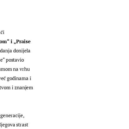
ći
om“ i „Praise
danja donijela
me“ postavio
lbumom na vrhu
 već godinama i
ustvom i znanjem
 generacije,
jegova strast