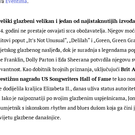
ava
Eventima
.
velški glazbeni velikan i jedan od najistaknutijih izvođa
 84. godini ne prestaje osvajati srca obožavatelja. Njegov moć
tovi poput „It’s Not Unusual“, „Delilah“ i „Green, Green Gr
svjetskog glazbenog nasljeđa, dok je suradnja s legendama po
 Franklin, Dolly Parton i Eda Sheerana potvrdila njegovu sv
vantnost. Kao dobitnik brojnih priznanja, uključujući
Brit A
restižnu nagradu US Songwriters Hall of Fame
te kao nos
e dodijelila kraljica Elizabeta II., danas uživa status autorite
. Iako je najpoznatiji po svojim glazbenim uspješnicama, Jone
i umjetnik s iskonskom
rhythm
and blues dušom koja ga čini 
ijetu glazbene današnjice.