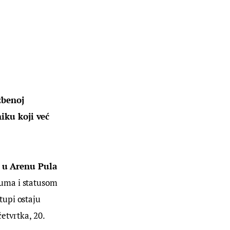
zbenoj
niku koji već
e
u Arenu Pula
buma i statusom
tupi ostaju
etvrtka, 20.