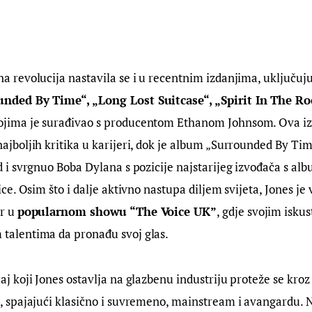
a revolucija nastavila se i u recentnim izdanjima, uključuju
unded By Time“, „Long Lost Suitcase“, „Spirit In The Ro
ojima je surađivao s producentom Ethanom Johnsom. Ova iz
ajboljih kritika u karijeri, dok je album „Surrounded By Ti
d i svrgnuo Boba Dylana s pozicije najstarijeg izvođača s a
ice. Osim što i dalje aktivno nastupa diljem svijeta, Jones je
or u
popularnom showu “The Voice UK”
, gdje svojim isk
talentima da pronađu svoj glas.
j koji Jones ostavlja na glazbenu industriju proteže se kroz
, spajajući klasično i suvremeno, mainstream i avangardu. N