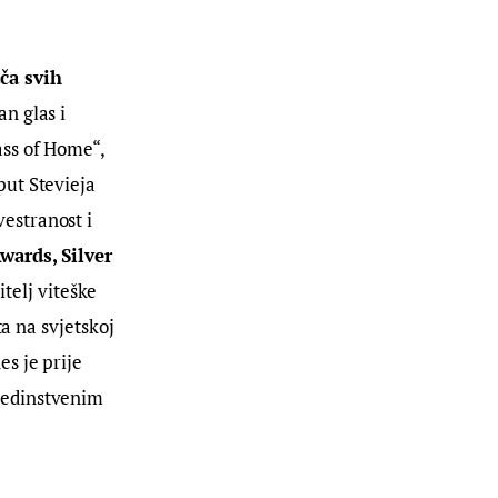
ča svih
an glas i
ass of Home“,
put Stevieja
estranost i
wards, Silver
itelj viteške
ta na svjetskoj
s je prije
jedinstvenim