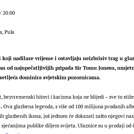
 / 20:00
a, Pula
 koji nadilaze vrijeme i ostavljaju neizbrisiv trag u gla
edan od najupečatljivijih pripada Sir Tomu Jonesu, umjet
esetljeća dominira svjetskim pozornicama.
, bezvremenski hitovi i karizma koja ne blijedi – sve to stiž
5.
Ova glazbena legenda, s više od 100 milijuna prodanih al
ih glazbenih ikona, još jednom će dokazati zašto njegovi nas
 sjećanjima publike diljem svijeta. Ulaznice su u prodaji od č