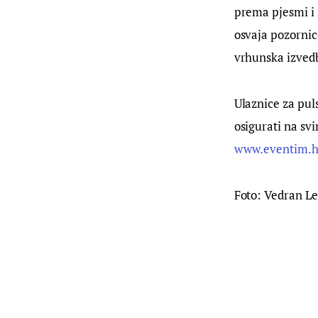
prema pjesmi i
osvaja pozornic
vrhunska izved
Ulaznice za puls
osigurati na s
www.eventim.h
Foto: Vedran Le