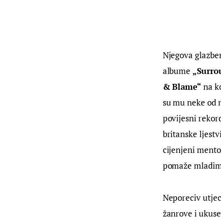
Njegova glazben
albume
„Surro
& Blame“
na k
su mu neke od n
povijesni rekor
britanske ljestv
cijenjeni ment
pomaže mladim 
Neporeciv utjeca
žanrove i ukuse