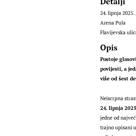
Detalji
24. lipnja 2025.
Arena Pula
Flavijevska ulic
Opis
Postoje glasovi
povijesti, a j
više od šest d
Neiscrpna strast
24. lipnja 202
jedne od najveć
trajno upisani u