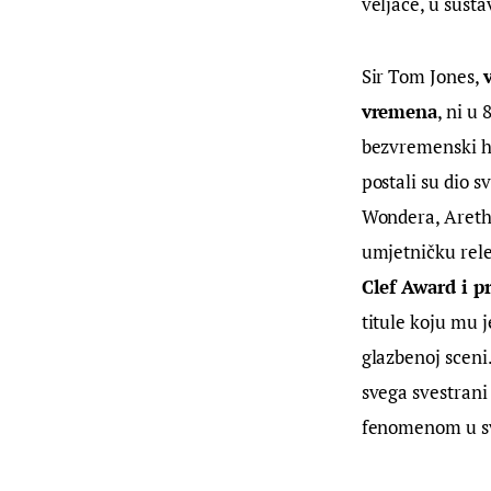
veljače, u sust
Sir Tom Jones,
vremena
, ni u
bezvremenski hi
postali su dio 
Wondera, Arethe
umjetničku rele
Clef Award i p
titule koju mu j
glazbenoj sceni
svega svestran
fenomenom u sv