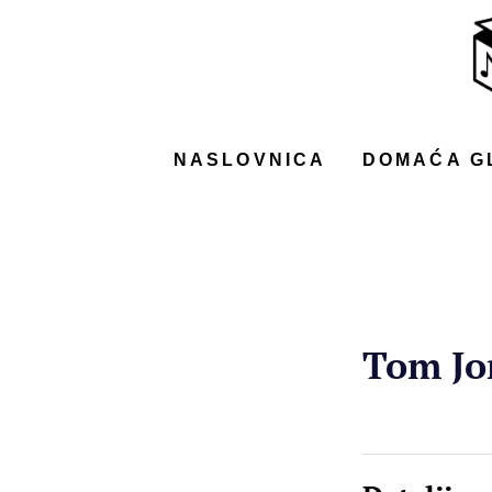
NASLOVNICA
DOMAĆA GLAZBA
STRANA GLAZBA
NASLOVNICA
DOMAĆA G
FILM
MUSIC BOX
Tom Jo