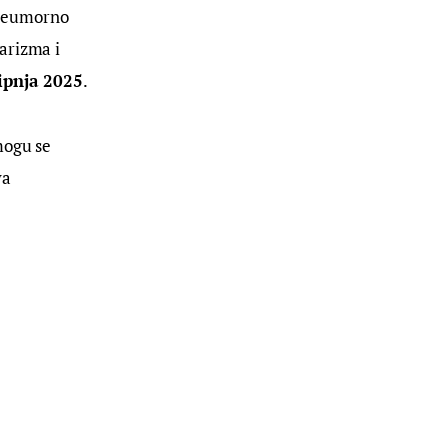
 neumorno
karizma i
ipnja 2025
.
mogu se
va