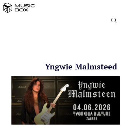
NASLOVNICA
DOMAĆA GLAZBA
Yngwie Malmsteed
STRANA GLAZBA
FILM
MUSIC BOX