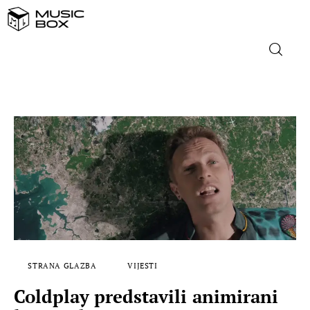
NASLOVNICA
DOMAĆA GLAZBA
STRANA GLAZBA
FILM
MUSIC BOX
STRANA GLAZBA
VIJESTI
Coldplay predstavili animirani