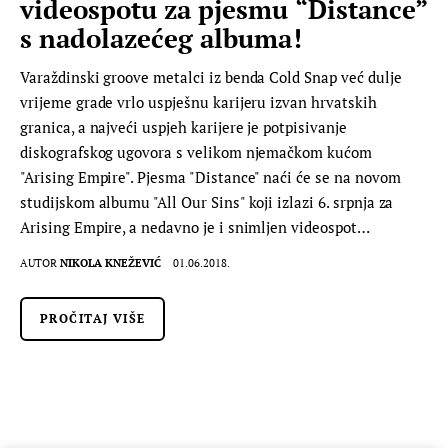
videospotu za pjesmu “Distance”
s nadolazećeg albuma!
Varaždinski groove metalci iz benda Cold Snap već dulje
vrijeme grade vrlo uspješnu karijeru izvan hrvatskih
granica, a najveći uspjeh karijere je potpisivanje
diskografskog ugovora s velikom njemačkom kućom
"Arising Empire". Pjesma "Distance" naći će se na novom
studijskom albumu "All Our Sins" koji izlazi 6. srpnja za
Arising Empire, a nedavno je i snimljen videospot…
AUTOR
NIKOLA KNEŽEVIĆ
01.06.2018.
PROČITAJ VIŠE