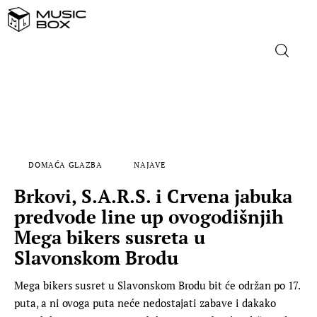
NASLOVNICA
DOMAĆA GLAZBA
DOMAĆA GLAZBA
NAJAVE
STRANA GLAZBA
Brkovi, S.A.R.S. i Crvena jabuka
FILM
predvode line up ovogodišnjih
Mega bikers susreta u
MUSIC BOX
Slavonskom Brodu
Mega bikers susret u Slavonskom Brodu bit će održan po 17.
puta, a ni ovoga puta neće nedostajati zabave i dakako