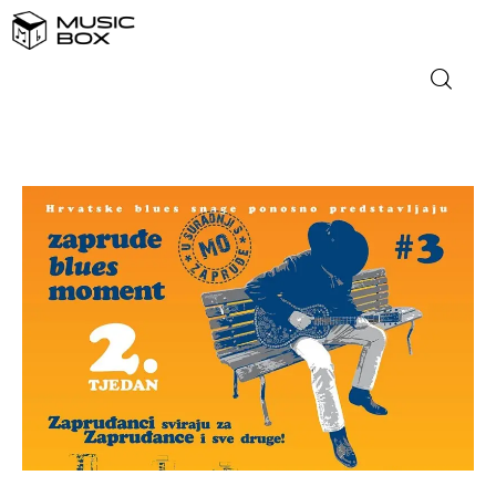
NASLOVNICA
DOMAĆA GLAZBA
STRANA GLAZBA
FILM
MUSIC BOX