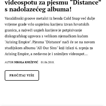
videospotu za pjesmu “Distance”
s nadolazećeg albuma!
Varaždinski groove metalci iz benda Cold Snap već dulje
vrijeme grade vrlo uspješnu karijeru izvan hrvatskih
granica, a najveći uspjeh karijere je potpisivanje
diskografskog ugovora s velikom njemačkom kućom
"Arising Empire". Pjesma "Distance" naći će se na novom
studijskom albumu "All Our Sins" koji izlazi 6. srpnja za
Arising Empire, a nedavno je i snimljen videospot…
AUTOR
NIKOLA KNEŽEVIĆ
01.06.2018.
PROČITAJ VIŠE