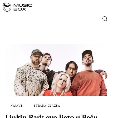
NASLOVNICA
DOMAĆA GLAZBA
STRANA GLAZBA
FILM
MUSIC BOX
NAJAVE
STRANA GLAZBA
Linkin Park ovo ljeto u Beču