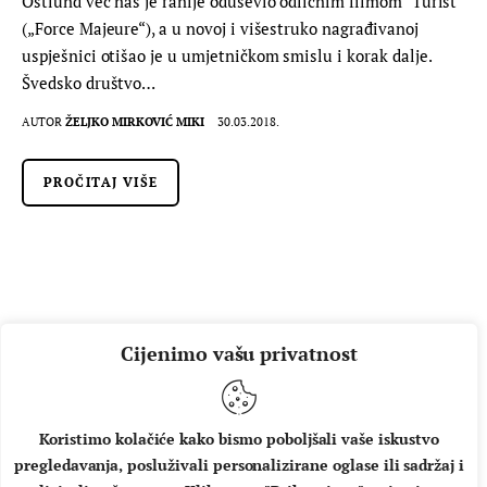
Östlund već nas je ranije oduševio odličnim filmom "Turist"
(„Force Majeure“), a u novoj i višestruko nagrađivanoj
uspješnici otišao je u umjetničkom smislu i korak dalje.
Švedsko društvo…
AUTOR
ŽELJKO MIRKOVIĆ MIKI
30.03.2018.
PROČITAJ VIŠE
Cijenimo vašu privatnost
Koristimo kolačiće kako bismo poboljšali vaše iskustvo
pregledavanja, posluživali personalizirane oglase ili sadržaj i
O NAMA
IMPRESSUM
UVJETI KORIŠTENJA