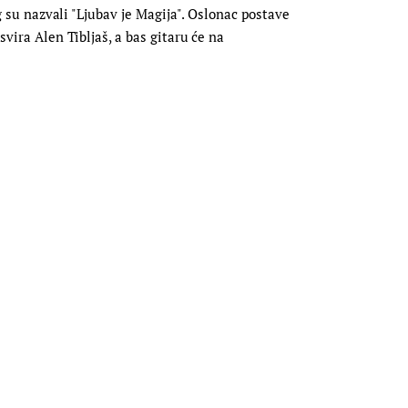
eg su nazvali "Ljubav je Magija". Oslonac postave
svira Alen Tibljaš, a bas gitaru će na