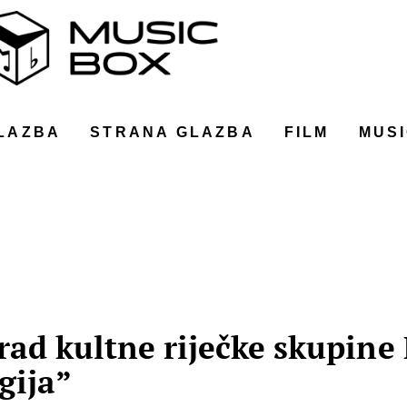
LAZBA
STRANA GLAZBA
FILM
MUSI
ad kultne riječke skupine F
gija”