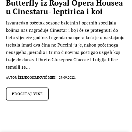
Butterfly iz Royal Opera Housea
u Cinestaru- leptirica i koi
Izvanredan početak sezone baletnih i opernih specijala
kojima nas nagrađuje Cinestar i koji će se protegnuti do
ljeta sljedeće godine. Legendarna opera koja je u nastajanju
trebala imati dva čina no Puccini ju je, nakon početnoga
neuspjeha, preradio i trima činovima postigao uspjeh koji
traje do danas. Libreto Giuseppea Giacose i Luigija Illice
temelji se…
AUTOR
ŽELJKO MIRKOVIĆ MIKI
29.09.2022.
PROČITAJ VIŠE