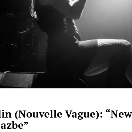
in (Nouvelle Vague): “New
lazbe”