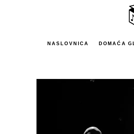
NASLOVNICA
DOMAĆA GLAZBA
STRANA GLAZBA
NASLOVNICA
DOMAĆA G
FILM
MUSIC BOX