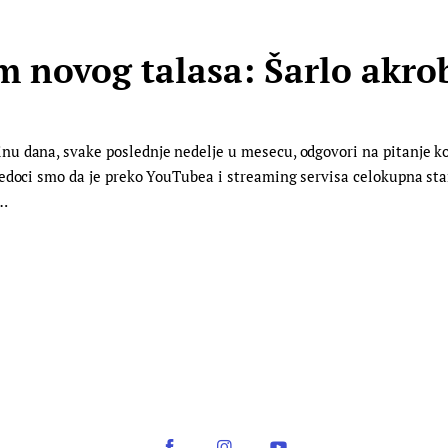
novog talasa: Šarlo akrob
u dana, svake poslednje nedelje u mesecu, odgovori na pitanje ko
vedoci smo da je preko YouTubea i streaming servisa celokupna st
a…