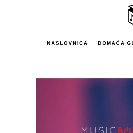
NASLOVNICA
DOMAĆA GLAZBA
STRANA GLAZBA
NASLOVNICA
DOMAĆA G
FILM
MUSIC BOX