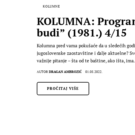
KOLUMNE
KOLUMNA: Program 
budi” (1981.) 4/15
Kolumna pred vama pokušaće da u sledećih godin
jugoslovenske zaostavštine i dalje aktuelne? S
važnije pitanje – šta od te baštine, ako išta, im
AUTOR
DRAGAN AMBROZIĆ
01.05.2022.
PROČITAJ VIŠE