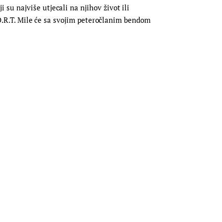
su najviše utjecali na njihov život ili
M.O.R.T. Mile će sa svojim peteročlanim bendom