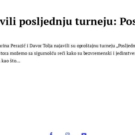
ili posljednju turneju: Po
arina Perazić i Davor Tolja najavili su oproštajnu turneju „Poslje
ostora možemo sa sigurnošću reći kako su bezvremenski i jedinstven
a kao što…