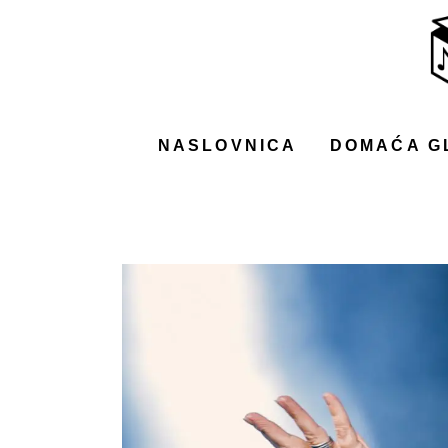
NASLOVNICA
DOMAĆA GLAZBA
STRANA GLAZBA
NASLOVNICA
DOMAĆA G
FILM
MUSIC BOX