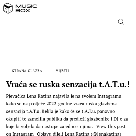
NASLOVNICA
DOMAĆA GLAZBA
STRANA GLAZBA
VIJESTI
STRANA GLAZBA
Vraća se ruska senzacija t.A.T.u.!
FILM
Pjevačica Lena Katina najavila je na svojem Instagramu
kako se na proljeće 2022. godine vraća ruska glazbena
MUSIC BOX
senzacija t.A.T.u. Rekla je kako će se t.A.T.u. ponovno
okupiti te zamolila publiku da predloži glazbenike i DJ-e za
koje bi voljela da nastupe zajedno s njima. View this post
on Instagram Objavu dijeli Lena Katina (@lenakatina)