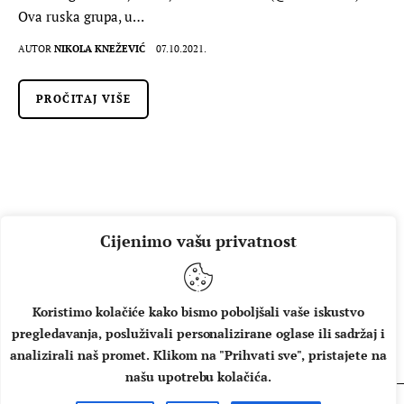
Ova ruska grupa, u…
AUTOR
NIKOLA KNEŽEVIĆ
07.10.2021.
PROČITAJ VIŠE
Cijenimo vašu privatnost
Koristimo kolačiće kako bismo poboljšali vaše iskustvo
pregledavanja, posluživali personalizirane oglase ili sadržaj i
O NAMA
IMPRESSUM
UVJETI KORIŠTENJA
analizirali naš promet. Klikom na "Prihvati sve", pristajete na
našu upotrebu kolačića.