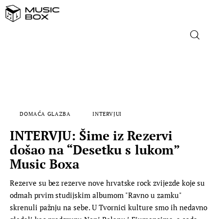
NASLOVNICA
DOMAĆA GLAZBA
DOMAĆA GLAZBA
INTERVJUI
STRANA GLAZBA
INTERVJU: Šime iz Rezervi
FILM
došao na “Desetku s lukom”
Music Boxa
MUSIC BOX
Rezerve su bez rezerve nove hrvatske rock zvijezde koje su
odmah prvim studijskim albumom "Ravno u zamku"
skrenuli pažnju na sebe. U Tvornici kulture smo ih nedavno