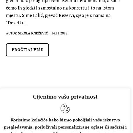
gledali kao predgrupu Neni Belanu i Fiumensima, a sada
ćemo ih gledati samostalno na koncertu i to na istom
mjestu. Šime Lalić, pjevač Rezervi, sjeo je s nama na
"Desetku…
AUTOR
NIKOLA KNEŽEVIĆ
14.11.2018.
PROČITAJ VIŠE
Cijenimo vašu privatnost
Koristimo kolačiće kako bismo poboljšali vaše iskustvo
pregledavanja, posluživali personalizirane oglase ili sadržaj i
O NAMA
IMPRESSUM
UVJETI KORIŠTENJA