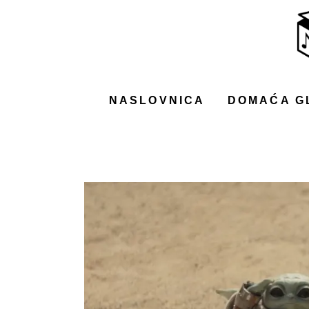
NASLOVNICA
DOMAĆA GLAZBA
STRANA GLAZBA
NASLOVNICA
DOMAĆA G
FILM
MUSIC BOX