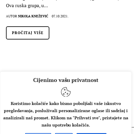
Ova ruska grupa, u…
AUTOR
NIKOLA KNEŽEVIĆ
07.10.2021.
PROČITAJ VIŠE
Cijenimo vašu privatnost
Koristimo kolačiće kako bismo poboljšali vaše iskustvo
pregledavanja, posluživali personalizirane oglase ili sadržaj i
O NAMA
IMPRESSUM
UVJETI KORIŠTENJA
analizirali naš promet. Klikom na "Prihvati sve", pristajete na
našu upotrebu kolačića.