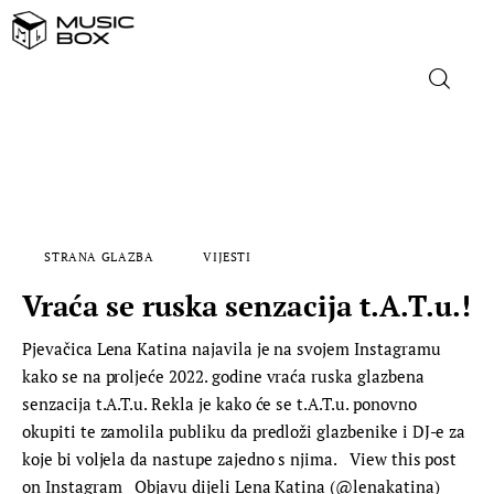
NASLOVNICA
DOMAĆA GLAZBA
STRANA GLAZBA
VIJESTI
STRANA GLAZBA
Vraća se ruska senzacija t.A.T.u.!
FILM
Pjevačica Lena Katina najavila je na svojem Instagramu
kako se na proljeće 2022. godine vraća ruska glazbena
MUSIC BOX
senzacija t.A.T.u. Rekla je kako će se t.A.T.u. ponovno
okupiti te zamolila publiku da predloži glazbenike i DJ-e za
koje bi voljela da nastupe zajedno s njima. View this post
on Instagram Objavu dijeli Lena Katina (@lenakatina)