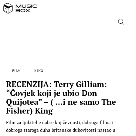
NASLOVNICA
DOMAĆA GLAZBA
FILM
KINO
STRANA GLAZBA
RECENZIJA: Terry Gilliam:
FILM
“Čovjek koji je ubio Don
Quijotea” – ( …i ne samo The
MUSIC BOX
Fisher) King
Film za ljubitelje dobre književnosti, dobroga filma i
dobroga staroga duha britanske duhovitosti nastao u