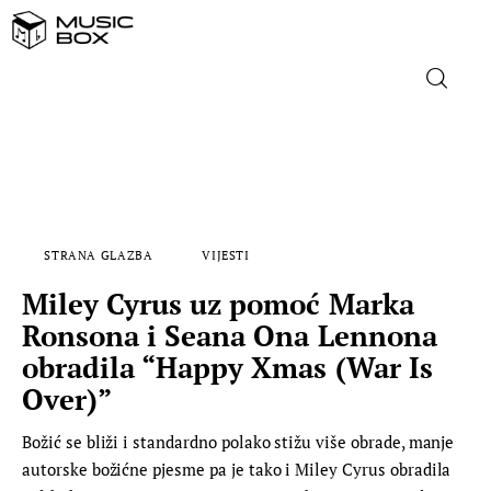
NASLOVNICA
DOMAĆA GLAZBA
STRANA GLAZBA
VIJESTI
STRANA GLAZBA
Miley Cyrus uz pomoć Marka
FILM
Ronsona i Seana Ona Lennona
obradila “Happy Xmas (War Is
MUSIC BOX
Over)”
Božić se bliži i standardno polako stižu više obrade, manje
autorske božićne pjesme pa je tako i Miley Cyrus obradila